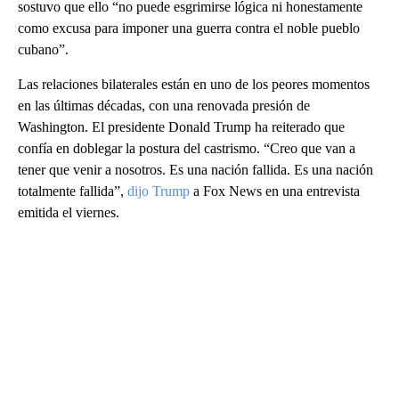
sostuvo que ello “no puede esgrimirse lógica ni honestamente
como excusa para imponer una guerra contra el noble pueblo
cubano”.
Las relaciones bilaterales están en uno de los peores momentos
en las últimas décadas, con una renovada presión de
Washington. El presidente Donald Trump ha reiterado que
confía en doblegar la postura del castrismo. “Creo que van a
tener que venir a nosotros. Es una nación fallida. Es una nación
totalmente fallida”,
dijo Trump
a Fox News en una entrevista
emitida el viernes.
A
D
V
E
R
TI
S
E
M
E
N
T