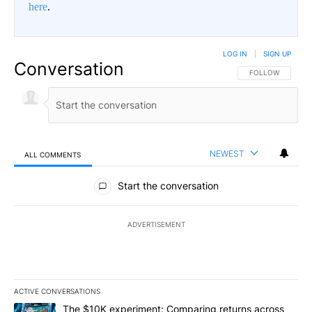
here
.
LOG IN
|
SIGN UP
Conversation
FOLLOW THIS CO
FOLLOW
NEWEST
ALL COMMENTS
All Comments
Start the conversation
ADVERTISEMENT
ACTIVE CONVERSATIONS
The following is a list of the most commented articles in the last 7
A trending article titled "The $10K experiment: Comparing return
The $10K experiment: Comparing returns across