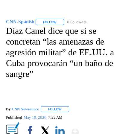
CNN-Spanish
0 Followers
FOLLOW
FOLLOW "CNN-SPANISH" TO RECEIVE NOTIFICA
Díaz Canel dice que si se
concretan “las amenazas de
agresión militar” de EE.UU. a
Cuba provocarán “un baño de
sangre”
By
CNN Newsource
FOLLOW
FOLLOW "" TO RECEIVE NOTIFICATIONS ABOU
Published
May 18, 2026
7:22 AM
Show More