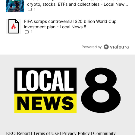
crypto, stocks, ETFs and collectibles - Local News
8
1
A trending article titled "FIFA scraps controversial $20 billion 
FIFA scraps controversial $20 billion World Cup
investment plan - Local News 8
1
Powered by
EEO Report
|
Terms of Use
|
Privacy Policy
|
Community