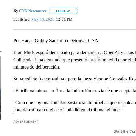
By
CNN Newsource
FOLLOW
FOLLOW "" TO RECEIVE NOTIFICATIONS 
Published
May 18, 2026
12:01 PM
Por Hadas Gold y Samantha Delouya, CNN
Elon Musk esperó demasiado para demandar a OpenAI y a sus líd
California. Una demanda que presentó quedó impedida por el pla
minutos de deliberación.
Su veredicto fue consultivo, pero la jueza Yvonne Gonzalez Roge
“El tribunal ahora confirma la indicación previa de que aceptarí
“Creo que hay una cantidad sustancial de pruebas que respaldan 
para desestimar en el acto”, añadió en el tribunal el lunes.
ADVERTISEMENT
Start the Co