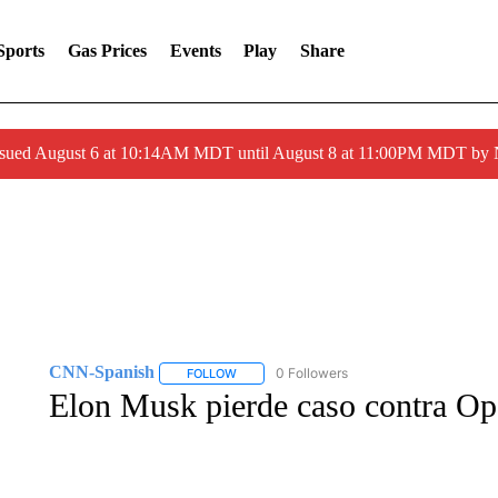
Sports
Gas Prices
Events
Play
Share
ssued August 6 at 10:14AM MDT until August 8 at 11:00PM MDT by
CNN-Spanish
0 Followers
FOLLOW
FOLLOW "CNN-SPANISH" TO RECEIVE NOTI
Elon Musk pierde caso contra O