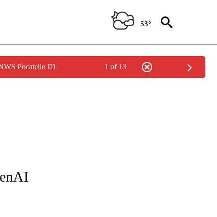
53°
 NWS Pocatello ID
1 of 13
FICATIONS ABOUT NEW PAGES ON "CNN-SPANISH".
penAI