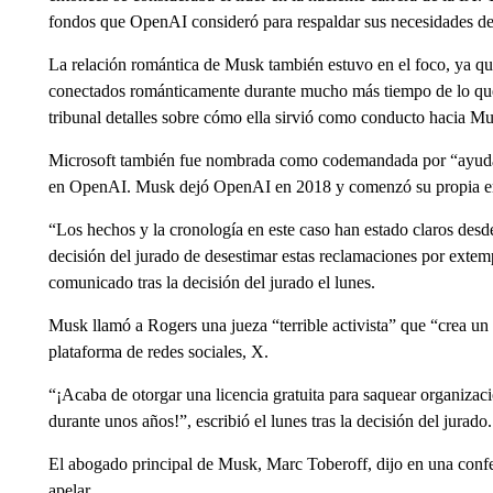
fondos que OpenAI consideró para respaldar sus necesidades de 
La relación romántica de Musk también estuvo en el foco, ya qu
conectados románticamente durante mucho más tiempo de lo que 
tribunal detalles sobre cómo ella sirvió como conducto hacia M
Microsoft también fue nombrada como codemandada por “ayudar 
en OpenAI. Musk dejó OpenAI en 2018 y comenzó su propia em
“Los hechos y la cronología en este caso han estado claros des
decisión del jurado de desestimar estas reclamaciones por extem
comunicado tras la decisión del jurado el lunes.
Musk llamó a Rogers una jueza “terrible activista” que “crea un 
plataforma de redes sociales, X.
“¡Acaba de otorgar una licencia gratuita para saquear organizac
durante unos años!”, escribió el lunes tras la decisión del jurado.
El abogado principal de Musk, Marc Toberoff, dijo en una confe
apelar.