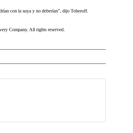
drían con la suya y no deberían”, dijo Toberoff.
ry Company. All rights reserved.
ISH" TO RECEIVE NOTIFICATIONS ABOUT NEW PAGES ON "CNN-SPANISH".