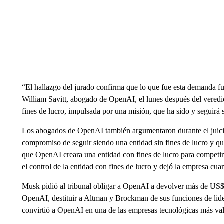
“El hallazgo del jurado confirma que lo que fue esta demanda fu
William Savitt, abogado de OpenAI, el lunes después del vered
fines de lucro, impulsada por una misión, que ha sido y seguirá s
Los abogados de OpenAI también argumentaron durante el juic
compromiso de seguir siendo una entidad sin fines de lucro y 
que OpenAI creara una entidad con fines de lucro para competi
el control de la entidad con fines de lucro y dejó la empresa cua
Musk pidió al tribunal obligar a OpenAI a devolver más de US$ 
OpenAI, destituir a Altman y Brockman de sus funciones de lide
convirtió a OpenAI en una de las empresas tecnológicas más va