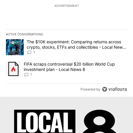
ADVERTISEMENT
ACTIVE CONVERSATIONS
The following is a list of the most commented articles in the last 7
A trending article titled "The $10K experiment: Comparing return
The $10K experiment: Comparing returns across
crypto, stocks, ETFs and collectibles - Local News
8
1
A trending article titled "FIFA scraps controversial $20 billion 
FIFA scraps controversial $20 billion World Cup
investment plan - Local News 8
1
Powered by