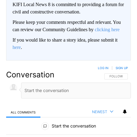
KIFI Local News 8 is committed to providing a forum for
civil and constructive conversation.
Please keep your comments respectful and relevant. You
can review our Community Guidelines by
clicking here
If you would like to share a story idea, please submit it
here
.
LOG IN
|
SIGN UP
Conversation
FOLLOW THIS CO
FOLLOW
NEWEST
ALL COMMENTS
All Comments
Start the conversation