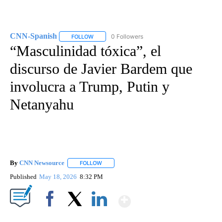
CNN-Spanish
0 Followers
FOLLOW
FOLLOW "CNN-SPANISH" TO RECEIVE NOTIFICA
“Masculinidad tóxica”, el
discurso de Javier Bardem que
involucra a Trump, Putin y
Netanyahu
By
CNN Newsource
FOLLOW
FOLLOW "" TO RECEIVE NOTIFICATIONS ABOU
Published
May 18, 2026
8:32 PM
Show More
Facebook
X
LinkedIn