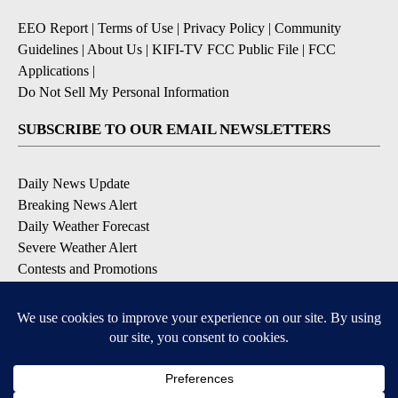
EEO Report
|
Terms of Use
|
Privacy Policy
|
Community
Guidelines
|
About Us
|
KIFI-TV FCC Public File
|
FCC
Applications
|
Do Not Sell My Personal Information
SUBSCRIBE TO OUR EMAIL NEWSLETTERS
Daily News Update
Breaking News Alert
Daily Weather Forecast
Severe Weather Alert
Contests and Promotions
DOWNLOAD OUR APPS
Available for iOS and Android