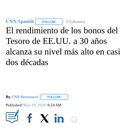
CNN-Spanish
0 Followers
FOLLOW
FOLLOW "CNN-SPANISH" TO RECEIVE NOTIFICA
El rendimiento de los bonos del
Tesoro de EE.UU. a 30 años
alcanza su nivel más alto en casi
dos décadas
By
CNN Newsource
FOLLOW
FOLLOW "" TO RECEIVE NOTIFICATIONS ABOU
Published
May 19, 2026
9:24 AM
Show More
Facebook
X
LinkedIn