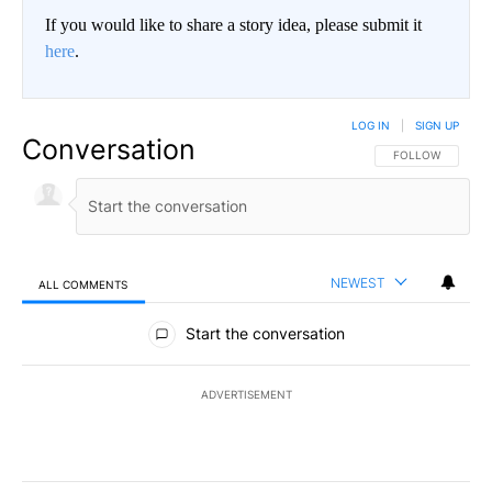
If you would like to share a story idea, please submit it
here
.
LOG IN
|
SIGN UP
Conversation
FOLLOW THIS CO
FOLLOW
NEWEST
ALL COMMENTS
All Comments
Start the conversation
ADVERTISEMENT