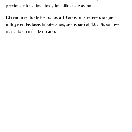
precios de los alimentos y los billetes de avión.
El rendimiento de los bonos a 10 años, una referencia que
influye en las tasas hipotecarias, se disparó al 4,67 %, su nivel
más alto en más de un año.
A
D
V
E
R
TI
S
E
M
E
N
T