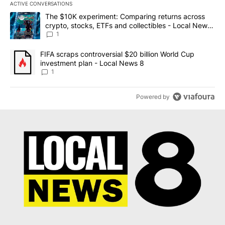
ACTIVE CONVERSATIONS
The following is a list of the most commented articles in the last 7
A trending article titled "The $10K experiment: Comparing return
The $10K experiment: Comparing returns across
crypto, stocks, ETFs and collectibles - Local News
8
1
A trending article titled "FIFA scraps controversial $20 billion 
FIFA scraps controversial $20 billion World Cup
investment plan - Local News 8
1
Powered by