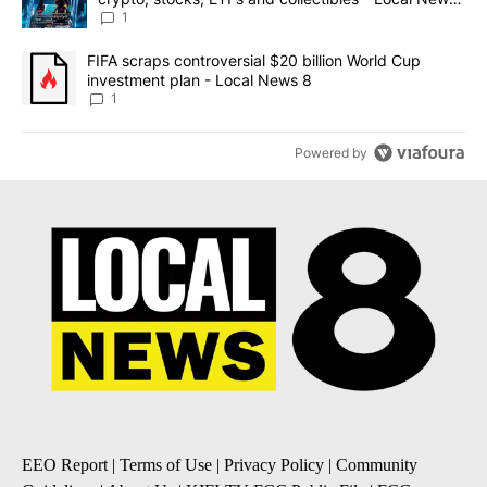
8
1
A trending article titled "FIFA scraps controversial $20 billion 
FIFA scraps controversial $20 billion World Cup
investment plan - Local News 8
1
Powered by
EEO Report
|
Terms of Use
|
Privacy Policy
|
Community