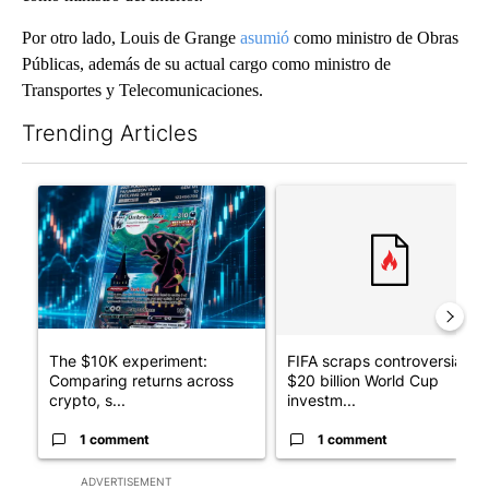
Por otro lado, Louis de Grange
asumió
como ministro de Obras
Públicas, además de su actual cargo como ministro de
Transportes y Telecomunicaciones.
Trending Articles
The following is a list of the most commented articles in the last 7
A trending article titled "The $10K experiment: Comparing retu
A trending article titled "FI
The $10K experiment:
FIFA scraps controversial
Comparing returns across
$20 billion World Cup
crypto, s...
investm...
1 comment
1 comment
ADVERTISEMENT