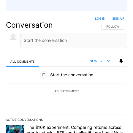
LOG IN
|
SIGN UP
Conversation
FOLLOW THIS CO
FOLLOW
NEWEST
ALL COMMENTS
All Comments
Start the conversation
ADVERTISEMENT
ACTIVE CONVERSATIONS
The following is a list of the most commented articles in the last 7
A trending article titled "The $10K experiment: Comparing return
The $10K experiment: Comparing returns across
crypto, stocks, ETFs and collectibles - Local News