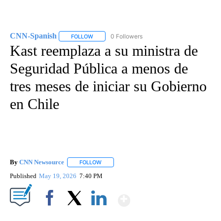
CNN-Spanish
0 Followers
FOLLOW
FOLLOW "CNN-SPANISH" TO RECEIVE NOTIFICA
Kast reemplaza a su ministra de
Seguridad Pública a menos de
tres meses de iniciar su Gobierno
en Chile
By
CNN Newsource
FOLLOW
FOLLOW "" TO RECEIVE NOTIFICATIONS ABOU
Published
May 19, 2026
7:40 PM
Show More
Facebook
X
LinkedIn