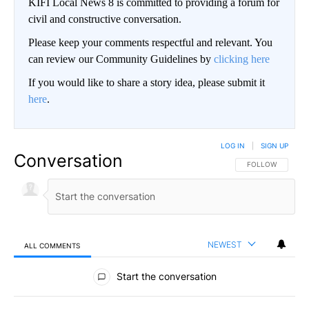
KIFI Local News 8 is committed to providing a forum for
civil and constructive conversation.
Please keep your comments respectful and relevant. You
can review our Community Guidelines by
clicking here
If you would like to share a story idea, please submit it
here
.
LOG IN
|
SIGN UP
Conversation
FOLLOW THIS CO
FOLLOW
NEWEST
ALL COMMENTS
All Comments
Start the conversation