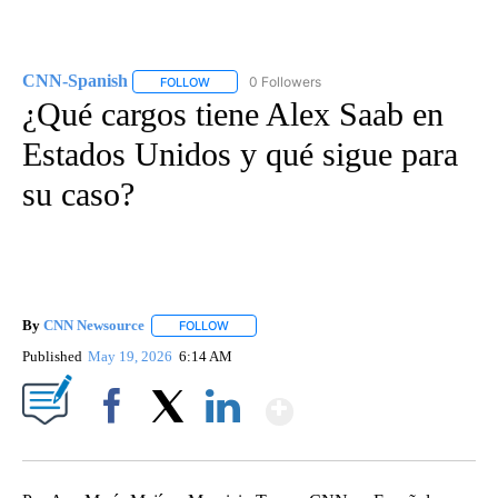
CNN-Spanish
0 Followers
FOLLOW
FOLLOW "CNN-SPANISH" TO RECEIVE NOTIFICA
¿Qué cargos tiene Alex Saab en
Estados Unidos y qué sigue para
su caso?
By
CNN Newsource
FOLLOW
FOLLOW "" TO RECEIVE NOTIFICATIONS ABOU
Published
May 19, 2026
6:14 AM
Show More
Facebook
X
LinkedIn