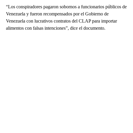
“Los conspiradores pagaron sobornos a funcionarios públicos de
Venezuela y fueron recompensados por el Gobierno de
Venezuela con lucrativos contratos del CLAP para importar
alimentos con falsas intenciones”, dice el documento.
A
D
V
E
R
TI
S
E
M
E
N
T