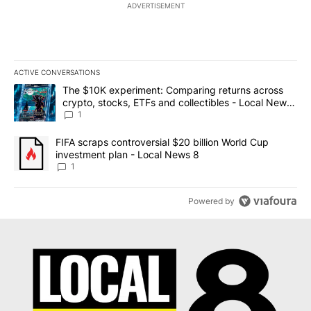
ADVERTISEMENT
ACTIVE CONVERSATIONS
The following is a list of the most commented articles in the last 7
A trending article titled "The $10K experiment: Comparing return
The $10K experiment: Comparing returns across
crypto, stocks, ETFs and collectibles - Local News
8
1
A trending article titled "FIFA scraps controversial $20 billion 
FIFA scraps controversial $20 billion World Cup
investment plan - Local News 8
1
Powered by