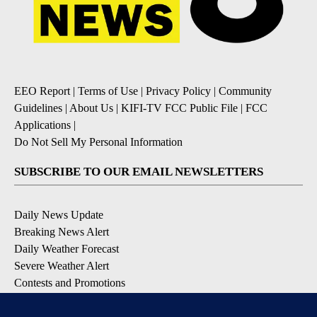
EEO Report
|
Terms of Use
|
Privacy Policy
|
Community
Guidelines
|
About Us
|
KIFI-TV FCC Public File
|
FCC
Applications
|
Do Not Sell My Personal Information
SUBSCRIBE TO OUR EMAIL NEWSLETTERS
Daily News Update
Breaking News Alert
Daily Weather Forecast
Severe Weather Alert
Contests and Promotions
DOWNLOAD OUR APPS