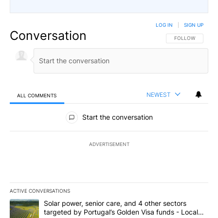
LOG IN
|
SIGN UP
Conversation
FOLLOW THIS CO
FOLLOW
NEWEST
ALL COMMENTS
All Comments
Start the conversation
ADVERTISEMENT
ACTIVE CONVERSATIONS
The following is a list of the most commented articles in the last 7
A trending article titled "Solar power, senior care, and 4 other 
Solar power, senior care, and 4 other sectors
targeted by Portugal’s Golden Visa funds - Local