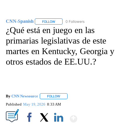
CNN-Spanish
0 Followers
FOLLOW
FOLLOW "CNN-SPANISH" TO RECEIVE NOTIFICA
¿Qué está en juego en las
primarias legislativas de este
martes en Kentucky, Georgia y
otros estados de EE.UU.?
By
CNN Newsource
FOLLOW
FOLLOW "" TO RECEIVE NOTIFICATIONS ABOU
Published
May 19, 2026
8:33 AM
Show More
Facebook
X
LinkedIn