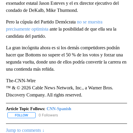
exsenador estatal Jason Esteves y el ex director ejecutivo del
condado de DeKalb, Mike Thurmond.
Pero la cúpula del Partido Demócrata
no se muestra
precisamente optimista
ante la posibilidad de que ella sea la
candidata del partido.
La gran incógnita ahora es si los demás competidores podrán
hacer que Bottoms no supere el 50 % de los votos y forzar una
segunda vuelta, donde uno de ellos podría convertir la carrera en
una contienda más reñida.
The-CNN-Wire
™ & © 2026 Cable News Network, Inc., a Warner Bros.
Discovery Company. All rights reserved.
Article Topic Follows:
CNN-Spanish
0 Followers
FOLLOW
FOLLOW "CNN-SPANISH" TO RECEIVE NOTIFICATIONS ABOUT NEW
Jump to comments ↓