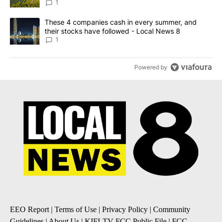
News 8
1
A trending article titled "These 4 companies cash in every summe
These 4 companies cash in every summer, and
their stocks have followed - Local News 8
1
Powered by
EEO Report
|
Terms of Use
|
Privacy Policy
|
Community
Guidelines
|
About Us
|
KIFI-TV FCC Public File
|
FCC