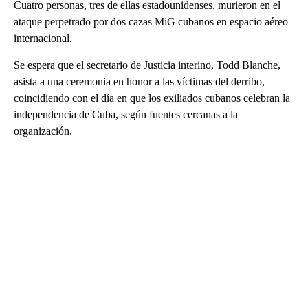
Cuatro personas, tres de ellas estadounidenses, murieron en el
ataque perpetrado por dos cazas MiG cubanos en espacio aéreo
internacional.
Se espera que el secretario de Justicia interino, Todd Blanche,
asista a una ceremonia en honor a las víctimas del derribo,
coincidiendo con el día en que los exiliados cubanos celebran la
independencia de Cuba, según fuentes cercanas a la
organización.
A
D
V
E
R
TI
S
E
M
E
N
T