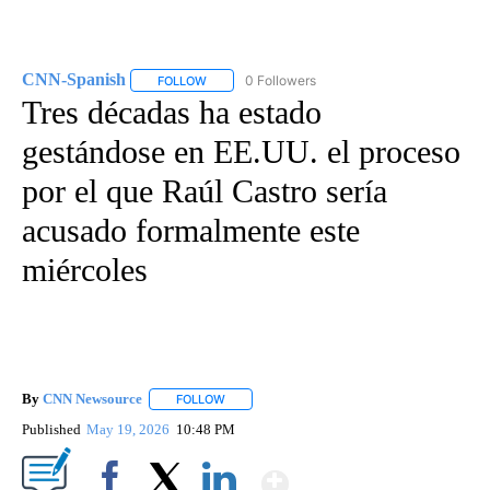
CNN-Spanish
0 Followers
FOLLOW
FOLLOW "CNN-SPANISH" TO RECEIVE NOTIFICA
Tres décadas ha estado
gestándose en EE.UU. el proceso
por el que Raúl Castro sería
acusado formalmente este
miércoles
By
CNN Newsource
FOLLOW
FOLLOW "" TO RECEIVE NOTIFICATIONS ABOU
Published
May 19, 2026
10:48 PM
Show More