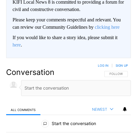
KIFI Local News 8 is committed to providing a forum for
civil and constructive conversation.
Please keep your comments respectful and relevant. You
can review our Community Guidelines by
clicking here
If you would like to share a story idea, please submit it
here
.
LOG IN
|
SIGN UP
Conversation
FOLLOW THIS CO
FOLLOW
NEWEST
ALL COMMENTS
All Comments
Start the conversation