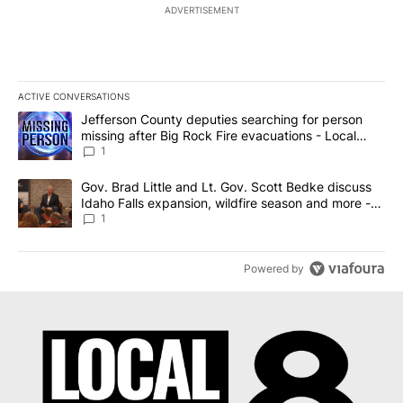
ADVERTISEMENT
ACTIVE CONVERSATIONS
The following is a list of the most commented articles in the last 7
A trending article titled "Jefferson County deputies searching fo
Jefferson County deputies searching for person
missing after Big Rock Fire evacuations - Local
News 8
1
A trending article titled "Gov. Brad Little and Lt. Gov. Scott Be
Gov. Brad Little and Lt. Gov. Scott Bedke discuss
Idaho Falls expansion, wildfire season and more -
Local News 8
1
Powered by