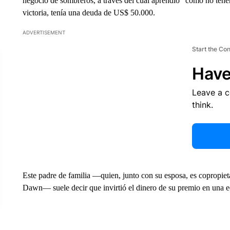
negocio de sombreros, a través del cual aprendió “cómo no tene
victoria, tenía una deuda de US$ 50.000.
ADVERTISEMENT
Start the Co
Have
Leave a 
think.
Este padre de familia —quien, junto con su esposa, es copropieta
Dawn— suele decir que invirtió el dinero de su premio en una 