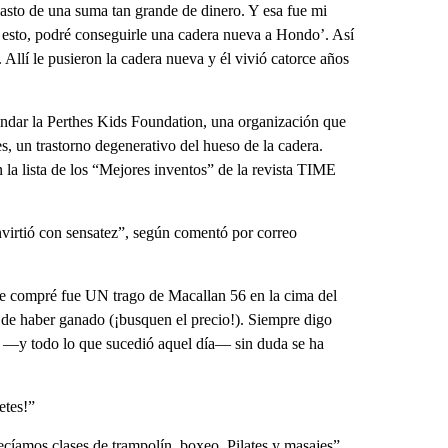
 gasto de una suma tan grande de dinero. Y esa fue mi
 esto, podré conseguirle una cadera nueva a Hondo’. Así
 Allí le pusieron la cadera nueva y él vivió catorce años
undar la Perthes Kids Foundation, una organización que
 un trastorno degenerativo del hueso de la cadera.
 lista de los “Mejores inventos” de la revista TIME
invirtió con sensatez”, según comentó por correo
e compré fue UN trago de Macallan 56 en la cima del
de haber ganado (¡busquen el precio!). Siempre digo
ria —y todo lo que sucedió aquel día— sin duda se ha
etes!”
cíamos clases de trampolín, boxeo, Pilates y masajes”.