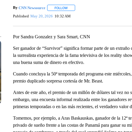
By
CNN Newsource
FOLLOW
FOLLOW "" TO RECEIVE NOTIFICATIONS 
Published
May 20, 2026
10:32 AM
Por Sandra Gonzalez y Sara Smart, CNN
Ser ganador de “Survivor” significa formar parte de un extraño
la surrealista experiencia de la fama televisiva de los reality sho
una buena suma de dinero en efectivo.
Cuando concluya la 50ª temporada del programa este miércoles,
premio duplicado sorpresa cortesía de Mr. Beast.
Antes de este año, el premio de un millón de dólares tal vez no s
embargo, una encuesta informal realizada entre los ganadores re
primeras temporadas o en las más recientes, el verdadero valor de
Tomemos, por ejemplo, a Aras Baskauskas, ganador de la 12ª t
privado de sueño frente a las costas de Panamá para ganar su mil