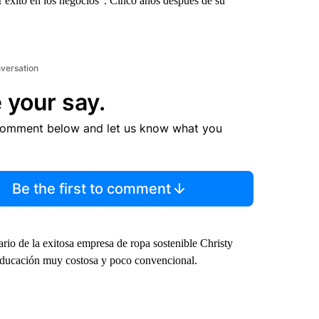
r éxito en los negocios”. Cinco años después de su
nversation
 your say.
comment below and let us know what you
Be the first to comment
rio de la exitosa empresa de ropa sostenible Christy
educación muy costosa y poco convencional.