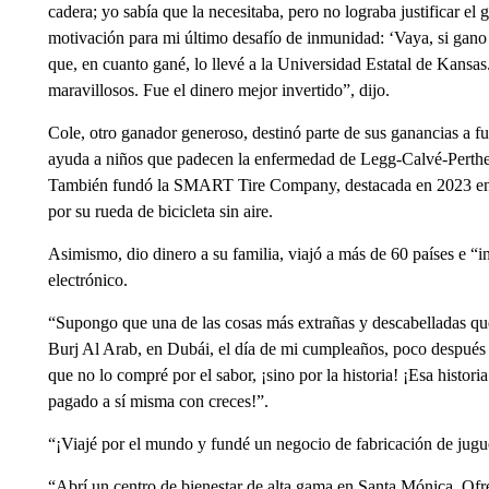
cadera; yo sabía que la necesitaba, pero no lograba justificar el
motivación para mi último desafío de inmunidad: ‘Vaya, si gano
que, en cuanto gané, lo llevé a la Universidad Estatal de Kansas.
maravillosos. Fue el dinero mejor invertido”, dijo.
Cole, otro ganador generoso, destinó parte de sus ganancias a f
ayuda a niños que padecen la enfermedad de Legg-Calvé-Perthes,
También fundó la SMART Tire Company, destacada en 2023 en la
por su rueda de bicicleta sin aire.
Asimismo, dio dinero a su familia, viajó a más de 60 países e “
electrónico.
“Supongo que una de las cosas más extrañas y descabelladas qu
Burj Al Arab, en Dubái, el día de mi cumpleaños, poco después 
que no lo compré por el sabor, ¡sino por la historia! ¡Esa histo
pagado a sí misma con creces!”.
“¡Viajé por el mundo y fundé un negocio de fabricación de jugu
“Abrí un centro de bienestar de alta gama en Santa Mónica. Ofre