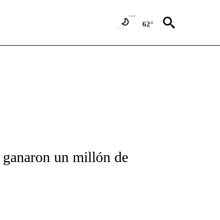
62°
FICATIONS ABOUT NEW PAGES ON "CNN-SPANISH".
 ganaron un millón de