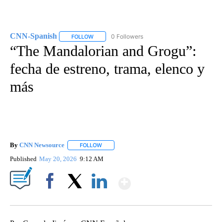
CNN-Spanish
0 Followers
FOLLOW
FOLLOW "CNN-SPANISH" TO RECEIVE NOTIFICA
“The Mandalorian and Grogu”:
fecha de estreno, trama, elenco y
más
By
CNN Newsource
FOLLOW
FOLLOW "" TO RECEIVE NOTIFICATIONS ABOU
Published
May 20, 2026
9:12 AM
Show More
Facebook
X
LinkedIn