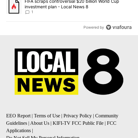
A trending article titled "FIFA scraps controversial $20 billion 
FIFA scraps controversial $20 billion World Cup
investment plan - Local News 8
1
Powered by
EEO Report
|
Terms of Use
|
Privacy Policy
|
Community
Guidelines
|
About Us
|
KIFI-TV FCC Public File
|
FCC
Applications
|
Do Not Sell My Personal Information