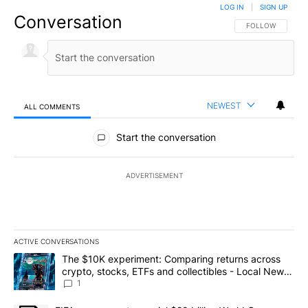
LOG IN
|
SIGN UP
Conversation
FOLLOW THIS CO
FOLLOW
NEWEST
ALL COMMENTS
All Comments
Start the conversation
ADVERTISEMENT
ACTIVE CONVERSATIONS
The following is a list of the most commented articles in the last 7
A trending article titled "The $10K experiment: Comparing return
The $10K experiment: Comparing returns across
crypto, stocks, ETFs and collectibles - Local News
8
1