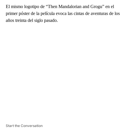
El mismo logotipo de “Then Mandalorian and Grogu” en el
primer póster de la película evoca las cintas de aventuras de los
años treinta del siglo pasado.
A
D
V
E
R
TI
S
E
M
E
N
T
Start the Conversation