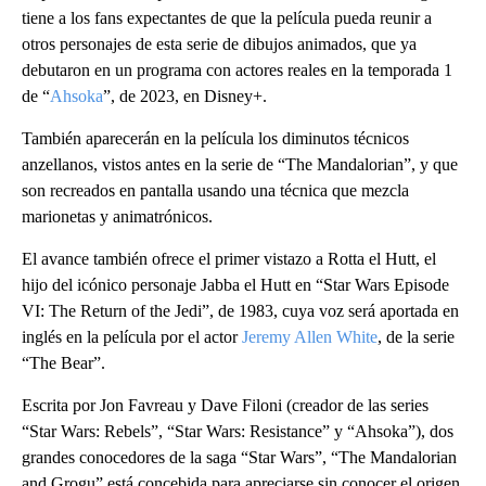
tiene a los fans expectantes de que la película pueda reunir a
otros personajes de esta serie de dibujos animados, que ya
debutaron en un programa con actores reales en la temporada 1
de “
Ahsoka
”, de 2023, en Disney+.
También aparecerán en la película los diminutos técnicos
anzellanos, vistos antes en la serie de “The Mandalorian”, y que
son recreados en pantalla usando una técnica que mezcla
marionetas y animatrónicos.
El avance también ofrece el primer vistazo a Rotta el Hutt, el
hijo del icónico personaje Jabba el Hutt en “Star Wars Episode
VI: The Return of the Jedi”, de 1983, cuya voz será aportada en
inglés en la película por el actor
Jeremy Allen White
, de la serie
“The Bear”.
Escrita por Jon Favreau y Dave Filoni (creador de las series
“Star Wars: Rebels”, “Star Wars: Resistance” y “Ahsoka”), dos
grandes conocedores de la saga “Star Wars”, “The Mandalorian
and Grogu” está concebida para apreciarse sin conocer el origen