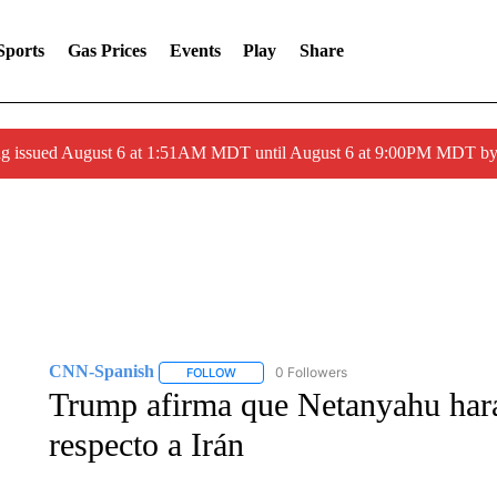
Sports
Gas Prices
Events
Play
Share
ng issued August 6 at 1:51AM MDT until August 6 at 9:00PM MDT 
CNN-Spanish
0 Followers
FOLLOW
FOLLOW "CNN-SPANISH" TO RECEIVE NOTI
Trump afirma que Netanyahu hará 
respecto a Irán