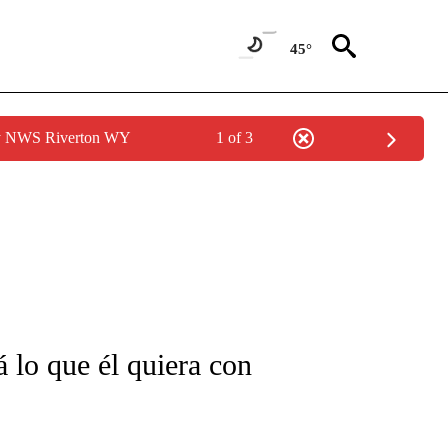
45°
by NWS Riverton WY
1 of 3
FICATIONS ABOUT NEW PAGES ON "CNN-SPANISH".
lo que él quiera con