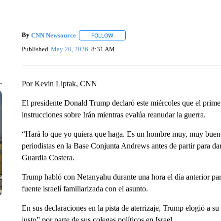
By
CNN Newsource
FOLLOW
FOLLOW "" TO RECEIVE NOTIFICATIONS 
Published
May 20, 2026
8:31 AM
Por Kevin Liptak, CNN
El presidente Donald Trump declaró este miércoles que el prime
instrucciones sobre Irán mientras evalúa reanudar la guerra.
“Hará lo que yo quiera que haga. Es un hombre muy, muy bueno.
periodistas en la Base Conjunta Andrews antes de partir para da
Guardia Costera.
Trump habló con Netanyahu durante una hora el día anterior par
fuente israelí familiarizada con el asunto.
En sus declaraciones en la pista de aterrizaje, Trump elogió a 
justo” por parte de sus colegas políticos en Israel.