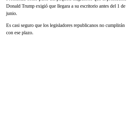
Donald Trump exigió que llegara a su escritorio antes del 1 de
junio.
Es casi seguro que los legisladores republicanos no cumplirán
con ese plazo.
A
D
V
E
R
TI
S
E
M
E
N
T