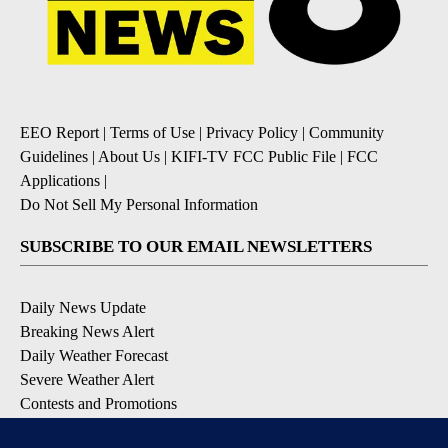
EEO Report
|
Terms of Use
|
Privacy Policy
|
Community
Guidelines
|
About Us
|
KIFI-TV FCC Public File
|
FCC
Applications
|
Do Not Sell My Personal Information
SUBSCRIBE TO OUR EMAIL NEWSLETTERS
Daily News Update
Breaking News Alert
Daily Weather Forecast
Severe Weather Alert
Contests and Promotions
DOWNLOAD OUR APPS