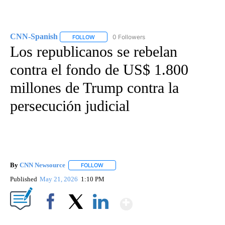
CNN-Spanish
0 Followers
FOLLOW
FOLLOW "CNN-SPANISH" TO RECEIVE NOTIFICA
Los republicanos se rebelan
contra el fondo de US$ 1.800
millones de Trump contra la
persecución judicial
By
CNN Newsource
FOLLOW
FOLLOW "" TO RECEIVE NOTIFICATIONS ABOU
Published
May 21, 2026
1:10 PM
Show More
Facebook
X
LinkedIn