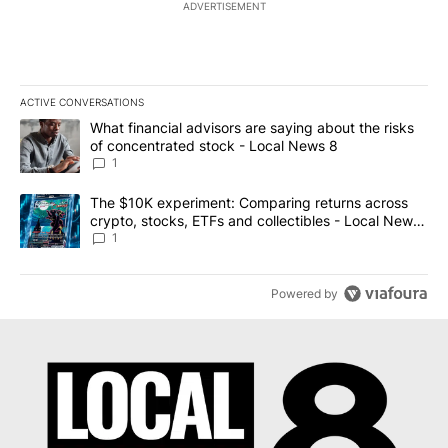
ADVERTISEMENT
ACTIVE CONVERSATIONS
The following is a list of the most commented articles in the last 7
A trending article titled "What financial advisors are saying abo
What financial advisors are saying about the risks
of concentrated stock - Local News 8
1
A trending article titled "The $10K experiment: Comparing return
The $10K experiment: Comparing returns across
crypto, stocks, ETFs and collectibles - Local News
8
1
Powered by