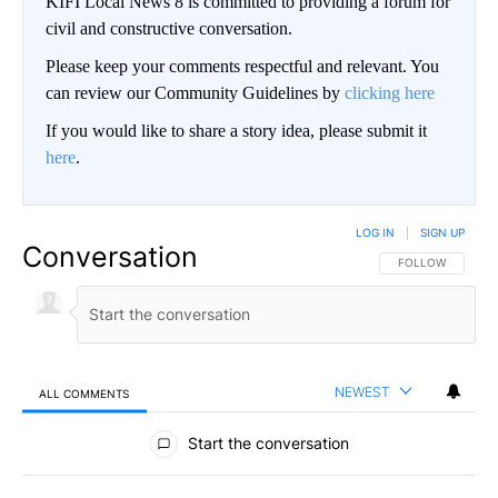
KIFI Local News 8 is committed to providing a forum for
civil and constructive conversation.
Please keep your comments respectful and relevant. You
can review our Community Guidelines by
clicking here
If you would like to share a story idea, please submit it
here
.
LOG IN
|
SIGN UP
Conversation
FOLLOW THIS CO
FOLLOW
NEWEST
ALL COMMENTS
All Comments
Start the conversation