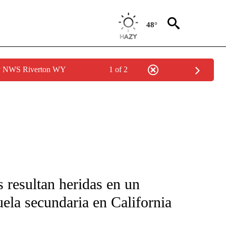
48°
by NWS Riverton WY
1 of 2
FICATIONS ABOUT NEW PAGES ON "CNN-SPANISH".
 resultan heridas en un
uela secundaria en California