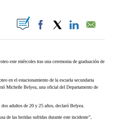
ABOUT NEW PAGES ON "".
Facebook
X
LinkedIn
Email
iroteo este miércoles tras una ceremonia de graduación de
iroteo en el estacionamiento de la escuela secundaria
rmó Michelle Belyea, una oficial del Departamento de
on dos adultos de 20 y 25 años, declaró Belyea.
a de las heridas sufridas durante este incidente”,