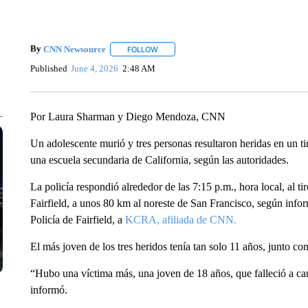
By
CNN Newsource
FOLLOW
FOLLOW "" TO RECEIVE NOTIFICATIONS 
Published
June 4, 2026
2:48 AM
Por Laura Sharman y Diego Mendoza, CNN
Un adolescente murió y tres personas resultaron heridas en un t
una escuela secundaria de California, según las autoridades.
La policía respondió alrededor de las 7:15 p.m., hora local, al t
Fairfield, a unos 80 km al noreste de San Francisco, según info
Policía de Fairfield, a
KCRA, afiliada de CNN.
El más joven de los tres heridos tenía tan solo 11 años, junto c
“Hubo una víctima más, una joven de 18 años, que falleció a caus
informó.