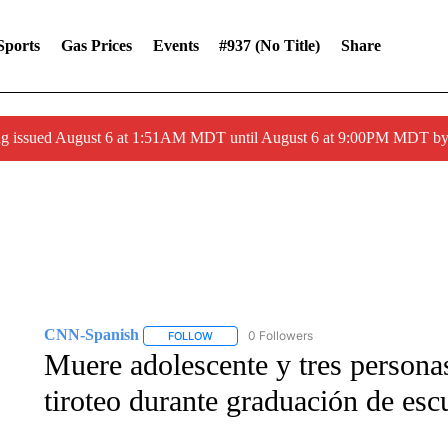
Sports
Gas Prices
Events
#937 (no Title)
Share
ng issued August 6 at 1:51AM MDT until August 6 at 9:00PM MDT 
CNN-Spanish
0 Followers
FOLLOW
FOLLOW "CNN-SPANISH" TO RECEIVE NOTI
Muere adolescente y tres personas
tiroteo durante graduación de esc