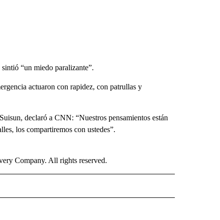
 sintió “un miedo paralizante”.
ergencia actuaron con rapidez, con patrullas y
ld-Suisun, declaró a CNN: “Nuestros pensamientos están
lles, los compartiremos con ustedes”.
ry Company. All rights reserved.
ISH" TO RECEIVE NOTIFICATIONS ABOUT NEW PAGES ON "CNN-SPANISH".