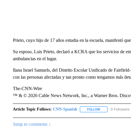
Prieto, cuyo hijo de 17 años estudia en la escuela, manifestó que
Su esposo, Luis Prieto, declaró a KCRA que los servicios de em
ambulancias en el lugar.
Ilana Israel Samuels, del Distrito Escolar Unificado de Fairfie
con las personas afectadas y tan pronto como tengamos más deta
The-CNN-Wire
™ & © 2026 Cable News Network, Inc., a Warner Bros. Discove
Article Topic Follows:
CNN-Spanish
0 Followers
FOLLOW
FOLLOW "CNN-SPAN
Jump to comments ↓