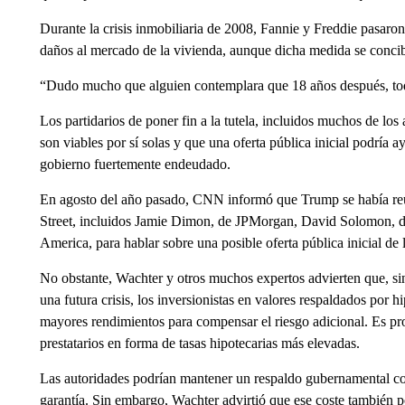
Durante la crisis inmobiliaria de 2008, Fannie y Freddie pasaron
daños al mercado de la vivienda, aunque dicha medida se conci
“Dudo mucho que alguien contemplara que 18 años después, todav
Los partidarios de poner fin a la tutela, incluidos muchos de lo
son viables por sí solas y que una oferta pública inicial podría 
gobierno fuertemente endeudado.
En agosto del año pasado, CNN informó que Trump se había reun
Street, incluidos Jamie Dimon, de JPMorgan, David Solomon, 
America, para hablar sobre una posible oferta pública inicial de 
No obstante, Wachter y otros muchos expertos advierten que, sin
una futura crisis, los inversionistas en valores respaldados por h
mayores rendimientos para compensar el riesgo adicional. Es pro
prestatarios en forma de tasas hipotecarias más elevadas.
Las autoridades podrían mantener un respaldo gubernamental c
garantía. Sin embargo, Wachter advirtió que ese coste también 