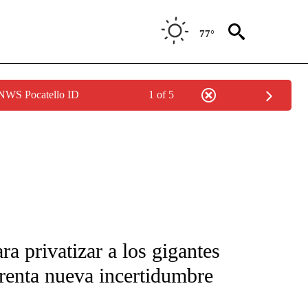
77°
 NWS Pocatello ID
1 of 5
FICATIONS ABOUT NEW PAGES ON "CNN-SPANISH".
a privatizar a los gigantes
frenta nueva incertidumbre