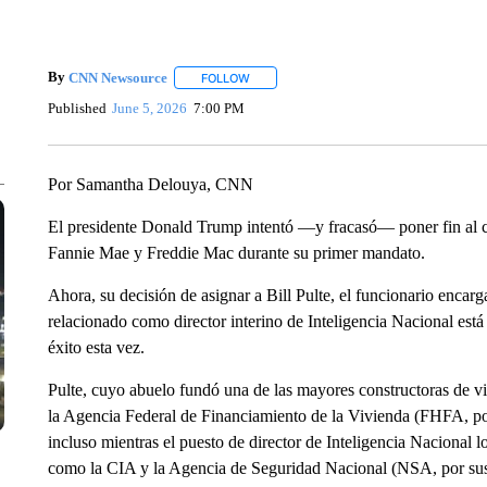
By
CNN Newsource
FOLLOW
FOLLOW "" TO RECEIVE NOTIFICATIONS 
Published
June 5, 2026
7:00 PM
Por Samantha Delouya, CNN
El presidente Donald Trump intentó —y fracasó— poner fin al c
Fannie Mae y Freddie Mac durante su primer mandato.
Ahora, su decisión de asignar a Bill Pulte, el funcionario encar
relacionado como director interino de Inteligencia Nacional est
éxito esta vez.
Pulte, cuyo abuelo fundó una de las mayores constructoras de vi
la Agencia Federal de Financiamiento de la Vivienda (FHFA, por 
incluso mientras el puesto de director de Inteligencia Nacional l
como la CIA y la Agencia de Seguridad Nacional (NSA, por sus 