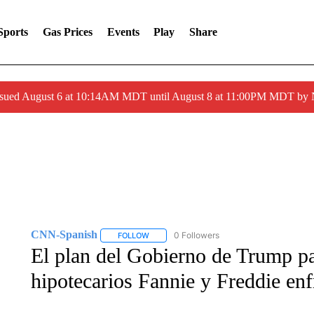
Sports
Gas Prices
Events
Play
Share
ssued August 6 at 10:14AM MDT until August 8 at 11:00PM MDT by
CNN-Spanish
0 Followers
FOLLOW
FOLLOW "CNN-SPANISH" TO RECEIVE NOTI
El plan del Gobierno de Trump par
hipotecarios Fannie y Freddie en