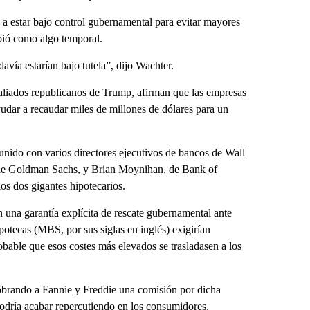
 a estar bajo control gubernamental para evitar mayores
bió como algo temporal.
ía estarían bajo tutela”, dijo Wachter.
s aliados republicanos de Trump, afirman que las empresas
ayudar a recaudar miles de millones de dólares para un
ido con varios directores ejecutivos de bancos de Wall
de Goldman Sachs, y Brian Moynihan, de Bank of
los dos gigantes hipotecarios.
 una garantía explícita de rescate gubernamental ante
ipotecas (MBS, por sus siglas en inglés) exigirían
bable que esos costes más elevados se trasladasen a los
obrando a Fannie y Freddie una comisión por dicha
podría acabar repercutiendo en los consumidores,