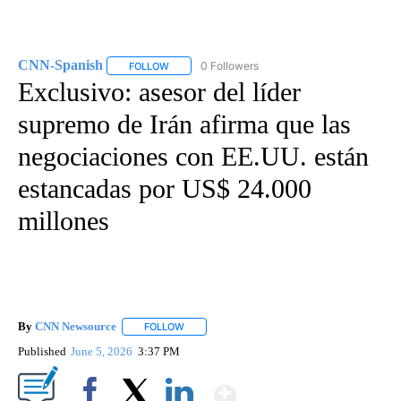
CNN-Spanish
0 Followers
FOLLOW
FOLLOW "CNN-SPANISH" TO RECEIVE NOTIFICA
Exclusivo: asesor del líder
supremo de Irán afirma que las
negociaciones con EE.UU. están
estancadas por US$ 24.000
millones
By
CNN Newsource
FOLLOW
FOLLOW "" TO RECEIVE NOTIFICATIONS ABOU
Published
June 5, 2026
3:37 PM
Show More