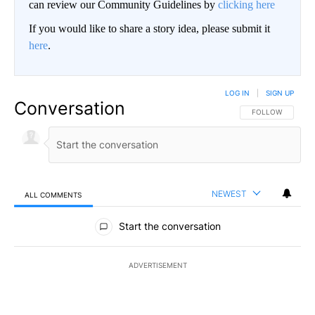
can review our Community Guidelines by
clicking here
If you would like to share a story idea, please submit it
here
.
LOG IN
|
SIGN UP
Conversation
FOLLOW THIS CO
FOLLOW
NEWEST
ALL COMMENTS
All Comments
Start the conversation
ADVERTISEMENT