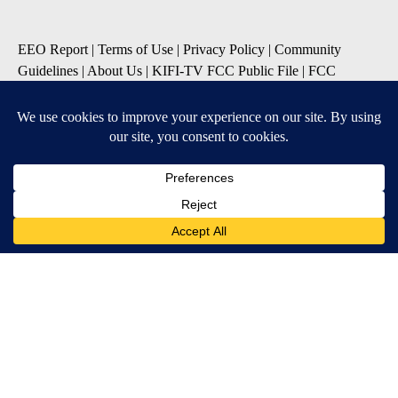
EEO Report
|
Terms of Use
|
Privacy Policy
|
Community
Guidelines
|
About Us
|
KIFI-TV FCC Public File
|
FCC
Applications
|
Do Not Sell My Personal Information
SUBSCRIBE TO OUR EMAIL NEWSLETTERS
Daily News Update
Breaking News Alert
Daily Weather Forecast
Severe Weather Alert
Contests and Promotions
DOWNLOAD OUR APPS
Available for iOS and Android