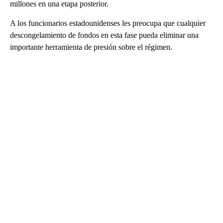
millones en una etapa posterior.
A los funcionarios estadounidenses les preocupa que cualquier
descongelamiento de fondos en esta fase pueda eliminar una
importante herramienta de presión sobre el régimen.
A
D
V
E
R
TI
S
E
M
E
N
T