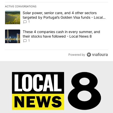
ACTIVE CONVERSATIONS
The following is a list of the most commented articles in the last 7
A trending article titled "Solar power, senior care, and 4 other 
Solar power, senior care, and 4 other sectors
targeted by Portugal’s Golden Visa funds - Local
News 8
1
A trending article titled "These 4 companies cash in every summe
These 4 companies cash in every summer, and
their stocks have followed - Local News 8
1
Powered by