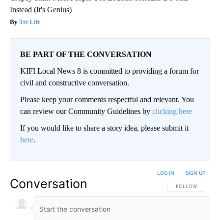
Instead (It's Genius)
Tri Lift
BE PART OF THE CONVERSATION
KIFI Local News 8 is committed to providing a forum for
civil and constructive conversation.
Please keep your comments respectful and relevant. You
can review our Community Guidelines by
clicking here
If you would like to share a story idea, please submit it
here
.
LOG IN
|
SIGN UP
Conversation
FOLLOW THIS CO
FOLLOW