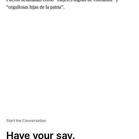
“orgullosas hijas de la patria”.
A
D
V
E
R
TI
S
E
M
E
N
T
Start the Conversation
Have your say.