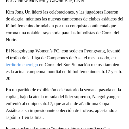
Por Andrew McNicol y Gawon Bae, CNN
Kim Jong Un lideró las celebraciones, y las jugadoras lloraron
de alegría, mientras las nuevas campeonas de clubes asiáticos del
fútbol femenino brindaban por una conquista continental que
corona una notable trayectoria para las futbolistas de Corea del
Norte.
El Naegohyang Women’s FC, con sede en Pyongyang, levantó
el trofeo de la Liga de Campeones de Asia el mes pasado, en
territorio enemigo
en Corea del Sur. Su nación reclusa también
es la actual campeona mundial en fútbol femenino sub-17 y sub-
20.
En un partido de exhibición celebratorio la semana pasada en la
capital, bajo la atenta mirada del líder supremo, Naegohyang se
enfrentó al equipo sub-17, que acaba de añadir una Copa
Asiática a su impresionante colección de trofeos, aplastando a
Japón 5-1 en la final.
Fueron aclamadas como “mujeres dignas de confianza” y