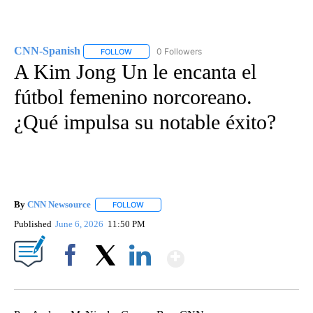
CNN-Spanish
0 Followers
FOLLOW
FOLLOW "CNN-SPANISH" TO RECEIVE NOTIFICA
A Kim Jong Un le encanta el
fútbol femenino norcoreano.
¿Qué impulsa su notable éxito?
By
CNN Newsource
FOLLOW
FOLLOW "" TO RECEIVE NOTIFICATIONS ABOU
Published
June 6, 2026
11:50 PM
Show More
Facebook
X
LinkedIn