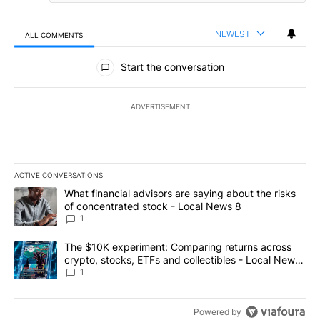
NEWEST
ALL COMMENTS
All Comments
Start the conversation
ADVERTISEMENT
ACTIVE CONVERSATIONS
The following is a list of the most commented articles in the last 7
A trending article titled "What financial advisors are saying abo
What financial advisors are saying about the risks
of concentrated stock - Local News 8
1
A trending article titled "The $10K experiment: Comparing return
The $10K experiment: Comparing returns across
crypto, stocks, ETFs and collectibles - Local News
8
1
Powered by