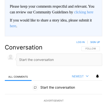
Please keep your comments respectful and relevant. You
can review our Community Guidelines by
clicking here
If you would like to share a story idea, please submit it
here
.
LOG IN
|
SIGN UP
Conversation
FOLLOW THIS CO
FOLLOW
NEWEST
ALL COMMENTS
All Comments
Start the conversation
ADVERTISEMENT