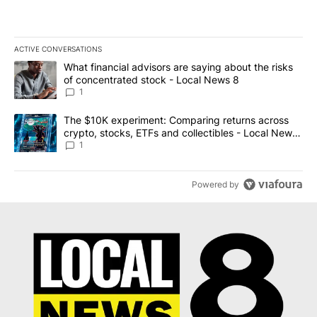
ACTIVE CONVERSATIONS
The following is a list of the most commented articles in the last 7
A trending article titled "What financial advisors are saying abo
What financial advisors are saying about the risks
of concentrated stock - Local News 8
1
A trending article titled "The $10K experiment: Comparing return
The $10K experiment: Comparing returns across
crypto, stocks, ETFs and collectibles - Local News
8
1
Powered by