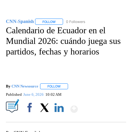
CNN-Spanish
0 Followers
FOLLOW
FOLLOW "CNN-SPANISH" TO RECEIVE NOTIFICA
Calendario de Ecuador en el
Mundial 2026: cuándo juega sus
partidos, fechas y horarios
By
CNN Newsource
FOLLOW
FOLLOW "" TO RECEIVE NOTIFICATIONS ABOU
Published
June 6, 2026
10:02 AM
Show More
Facebook
X
LinkedIn