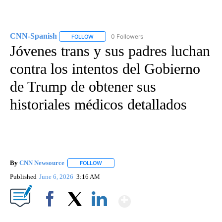
CNN-Spanish
0 Followers
FOLLOW
FOLLOW "CNN-SPANISH" TO RECEIVE NOTIFICA
Jóvenes trans y sus padres luchan
contra los intentos del Gobierno
de Trump de obtener sus
historiales médicos detallados
By
CNN Newsource
FOLLOW
FOLLOW "" TO RECEIVE NOTIFICATIONS ABOU
Published
June 6, 2026
3:16 AM
Show More
Facebook
X
LinkedIn