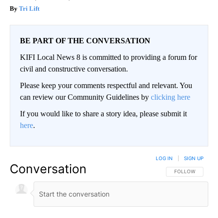
Tri Lift
BE PART OF THE CONVERSATION
KIFI Local News 8 is committed to providing a forum for
civil and constructive conversation.
Please keep your comments respectful and relevant. You
can review our Community Guidelines by
clicking here
If you would like to share a story idea, please submit it
here
.
LOG IN
|
SIGN UP
Conversation
FOLLOW THIS CO
FOLLOW