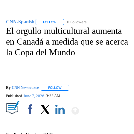
CNN-Spanish
0 Followers
FOLLOW
FOLLOW "CNN-SPANISH" TO RECEIVE NOTIFICA
El orgullo multicultural aumenta
en Canadá a medida que se acerca
la Copa del Mundo
By
CNN Newsource
FOLLOW
FOLLOW "" TO RECEIVE NOTIFICATIONS ABOU
Published
June 7, 2026
3:33 AM
Show More
Facebook
X
LinkedIn