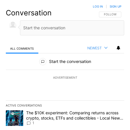
LOG IN
|
SIGN UP
Conversation
FOLLOW THIS CO
FOLLOW
NEWEST
ALL COMMENTS
All Comments
Start the conversation
ADVERTISEMENT
ACTIVE CONVERSATIONS
The following is a list of the most commented articles in the last 7
A trending article titled "The $10K experiment: Comparing return
The $10K experiment: Comparing returns across
crypto, stocks, ETFs and collectibles - Local News
8
1