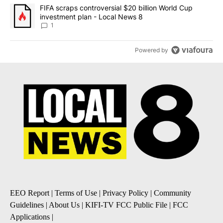
A trending article titled "FIFA scraps controversial $20 billion 
FIFA scraps controversial $20 billion World Cup
investment plan - Local News 8
1
Powered by
EEO Report
|
Terms of Use
|
Privacy Policy
|
Community
Guidelines
|
About Us
|
KIFI-TV FCC Public File
|
FCC
Applications
|