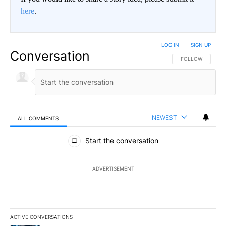
here
.
LOG IN
|
SIGN UP
Conversation
FOLLOW THIS CO
FOLLOW
NEWEST
ALL COMMENTS
All Comments
Start the conversation
ADVERTISEMENT
ACTIVE CONVERSATIONS
The following is a list of the most commented articles in the last 7