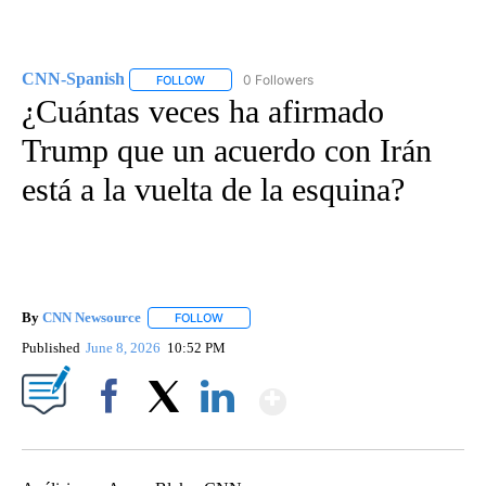
CNN-Spanish
0 Followers
FOLLOW
FOLLOW "CNN-SPANISH" TO RECEIVE NOTIFICA
¿Cuántas veces ha afirmado
Trump que un acuerdo con Irán
está a la vuelta de la esquina?
By
CNN Newsource
FOLLOW
FOLLOW "" TO RECEIVE NOTIFICATIONS ABOU
Published
June 8, 2026
10:52 PM
Show More
Facebook
X
LinkedIn