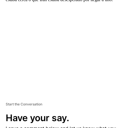
A
D
V
E
R
TI
S
E
M
E
N
T
Start the Conversation
Have your say.