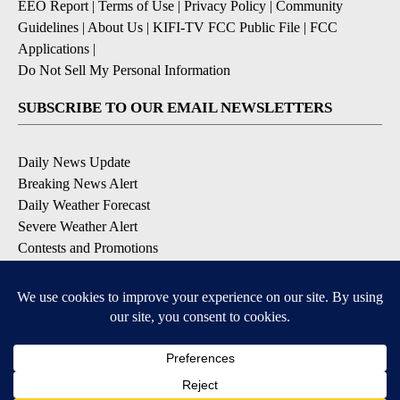
EEO Report
|
Terms of Use
|
Privacy Policy
|
Community
Guidelines
|
About Us
|
KIFI-TV FCC Public File
|
FCC
Applications
|
Do Not Sell My Personal Information
SUBSCRIBE TO OUR EMAIL NEWSLETTERS
Daily News Update
Breaking News Alert
Daily Weather Forecast
Severe Weather Alert
Contests and Promotions
DOWNLOAD OUR APPS
Available for iOS and Android