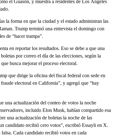
s como el Guasón, y muestra a residentes de Los Ángeles
tado.
s la forma en que la ciudad y el estado administran las
e Raman. Trump terminó una entrevista el domingo con
les de “hacer trampa”.
enta en reportar los resultados. Eso se debe a que una
 boletas por correo el día de las elecciones, según la
 que busca mejorar el proceso electoral.
ump que dirige la oficina del fiscal federal con sede en
fraude electoral en California”, y agregó que “hay
ue una actualización del conteo de votos la noche
conservadores, incluido Elon Musk, habían compartido esa
bre una actualización de boletas la noche de las
n candidato recibió cero votos”, escribió Essayli en X.
 falsa. Cada candidato recibió votos en cada