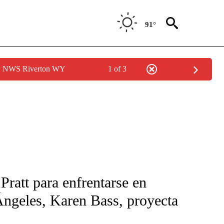
91°
by NWS Riverton WY
1 of 3
FICATIONS ABOUT NEW PAGES ON "CNN-SPANISH".
ratt para enfrentarse en
Ángeles, Karen Bass, proyecta