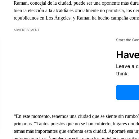
Raman, concejal de la ciudad, puede ser una oponente más dura 
bien la elección a la alcaldía es oficialmente no partidista, lo
republicanos en Los Ángeles, y Raman ha hecho campaña com
ADVERTISEMENT
Start the Co
Have
Leave a 
think.
“En este momento, tenemos una ciudad que se siente sin rumbo
primarias. “Tantos puestos que no se han cubierto, lugares dond
temas más importantes que enfrenta esta ciudad. Aportaré esa urg
enfoque que Los Ángeles necesita y que los angelinos necesitan