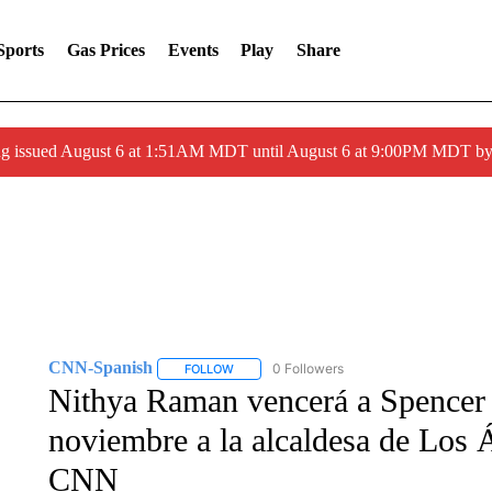
Sports
Gas Prices
Events
Play
Share
ng issued August 6 at 1:51AM MDT until August 6 at 9:00PM MDT 
CNN-Spanish
0 Followers
FOLLOW
FOLLOW "CNN-SPANISH" TO RECEIVE NOTI
Nithya Raman vencerá a Spencer P
noviembre a la alcaldesa de Los 
CNN