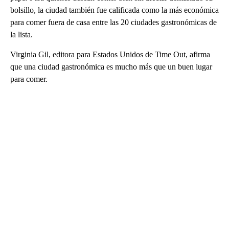
bolsillo, la ciudad también fue calificada como la más económica
para comer fuera de casa entre las 20 ciudades gastronómicas de
la lista.
Virginia Gil, editora para Estados Unidos de Time Out, afirma
que una ciudad gastronómica es mucho más que un buen lugar
para comer.
A
D
V
E
R
TI
S
E
M
E
N
T