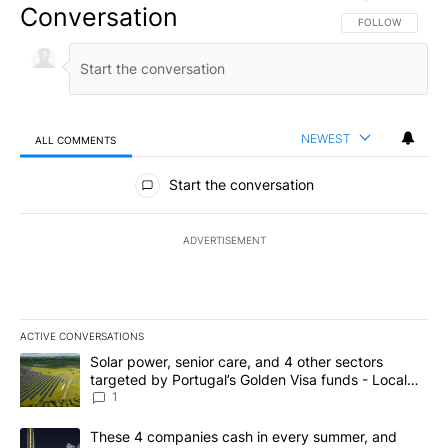
Conversation
FOLLOW THIS CO
FOLLOW
NEWEST
ALL COMMENTS
All Comments
Start the conversation
ADVERTISEMENT
ACTIVE CONVERSATIONS
The following is a list of the most commented articles in the last 7
A trending article titled "Solar power, senior care, and 4 other 
Solar power, senior care, and 4 other sectors
targeted by Portugal’s Golden Visa funds - Local
News 8
1
A trending article titled "These 4 companies cash in every summe
These 4 companies cash in every summer, and