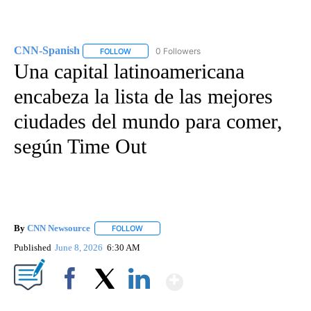
CNN-Spanish
0 Followers
FOLLOW
FOLLOW "CNN-SPANISH" TO RECEIVE NOTIFICA
Una capital latinoamericana
encabeza la lista de las mejores
ciudades del mundo para comer,
según Time Out
By
CNN Newsource
FOLLOW
FOLLOW "" TO RECEIVE NOTIFICATIONS ABOU
Published
June 8, 2026
6:30 AM
Show More
Facebook
X
LinkedIn