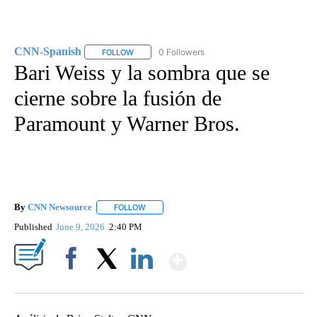
CNN-Spanish
0 Followers
FOLLOW
FOLLOW "CNN-SPANISH" TO RECEIVE NOTIFICA
Bari Weiss y la sombra que se
cierne sobre la fusión de
Paramount y Warner Bros.
By
CNN Newsource
FOLLOW
FOLLOW "" TO RECEIVE NOTIFICATIONS ABOU
Published
June 9, 2026
2:40 PM
Show More
Facebook
X
LinkedIn