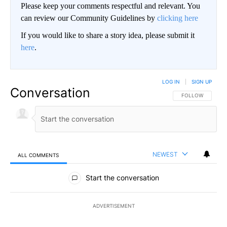
Please keep your comments respectful and relevant. You
can review our Community Guidelines by
clicking here
If you would like to share a story idea, please submit it
here
.
LOG IN
|
SIGN UP
Conversation
FOLLOW THIS CO
FOLLOW
NEWEST
ALL COMMENTS
All Comments
Start the conversation
ADVERTISEMENT