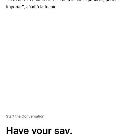
importar”, añadió la fuente.
A
D
V
E
R
TI
S
E
M
E
N
T
Start the Conversation
Have your say.