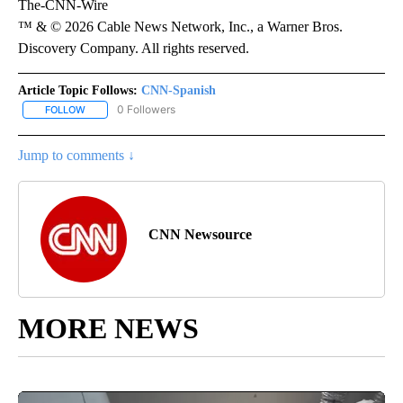
The-CNN-Wire
™ & © 2026 Cable News Network, Inc., a Warner Bros.
Discovery Company. All rights reserved.
Article Topic Follows:
CNN-Spanish
0 Followers
FOLLOW
FOLLOW "CNN-SPANISH" TO RECEIVE NOTIFICATIONS ABOUT NEW
Jump to comments ↓
CNN Newsource
MORE NEWS