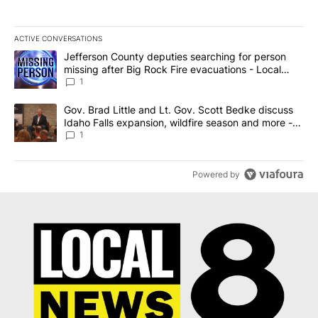
ACTIVE CONVERSATIONS
The following is a list of the most commented articles in the last 7
A trending article titled "Jefferson County deputies searching fo
Jefferson County deputies searching for person
missing after Big Rock Fire evacuations - Local
News 8
1
A trending article titled "Gov. Brad Little and Lt. Gov. Scott Be
Gov. Brad Little and Lt. Gov. Scott Bedke discuss
Idaho Falls expansion, wildfire season and more -
Local News 8
1
Powered by