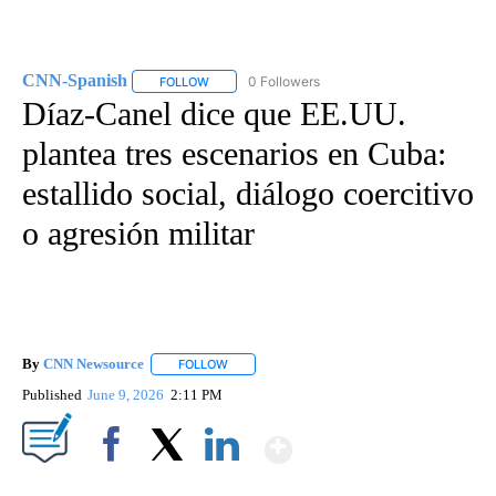
CNN-Spanish
0 Followers
FOLLOW
FOLLOW "CNN-SPANISH" TO RECEIVE NOTIFICA
Díaz-Canel dice que EE.UU.
plantea tres escenarios en Cuba:
estallido social, diálogo coercitivo
o agresión militar
By
CNN Newsource
FOLLOW
FOLLOW "" TO RECEIVE NOTIFICATIONS ABOU
Published
June 9, 2026
2:11 PM
Show More
Facebook
X
LinkedIn