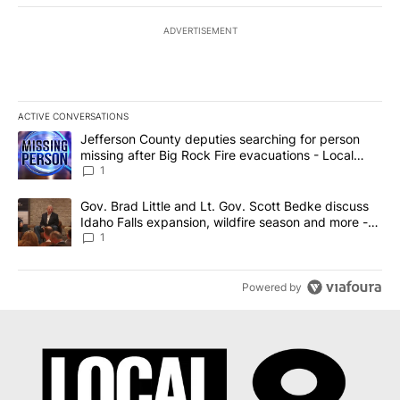
ADVERTISEMENT
ACTIVE CONVERSATIONS
The following is a list of the most commented articles in the last 7
A trending article titled "Jefferson County deputies searching fo
Jefferson County deputies searching for person
missing after Big Rock Fire evacuations - Local
News 8
1
A trending article titled "Gov. Brad Little and Lt. Gov. Scott Be
Gov. Brad Little and Lt. Gov. Scott Bedke discuss
Idaho Falls expansion, wildfire season and more -
Local News 8
1
Powered by