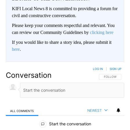
KIFI Local News 8 is committed to providing a forum for
civil and constructive conversation.
Please keep your comments respectful and relevant. You
can review our Community Guidelines by
clicking here
If you would like to share a story idea, please submit it
here
.
LOG IN
|
SIGN UP
Conversation
FOLLOW THIS CO
FOLLOW
NEWEST
ALL COMMENTS
All Comments
Start the conversation