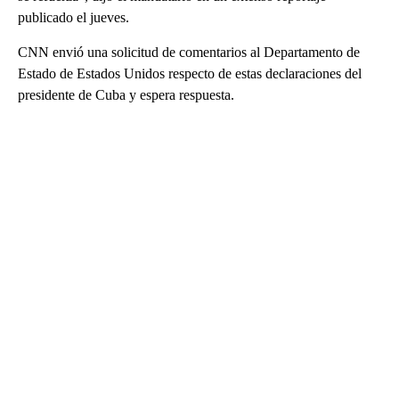
publicado el jueves.
CNN envió una solicitud de comentarios al Departamento de
Estado de Estados Unidos respecto de estas declaraciones del
presidente de Cuba y espera respuesta.
A
D
V
E
R
TI
S
E
M
E
N
T