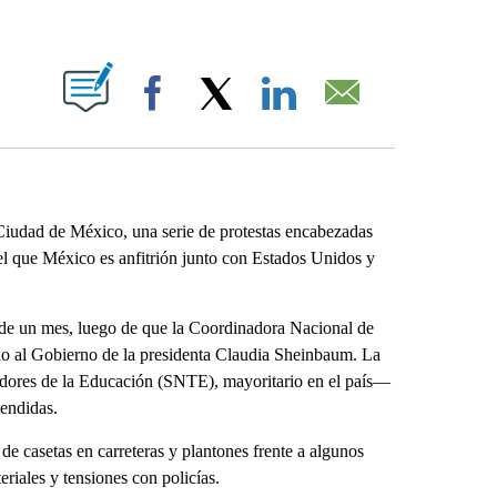
ABOUT NEW PAGES ON "".
Facebook
X
LinkedIn
Email
 Ciudad de México, una serie de protestas encabezadas
el que México es anfitrión junto con Estados Unidos y
 de un mes, luego de que la Coordinadora Nacional de
io al Gobierno de la presidenta Claudia Sheinbaum. La
dores de la Educación (SNTE), mayoritario en el país—
tendidas.
e casetas en carreteras y plantones frente a algunos
eriales y tensiones con policías.