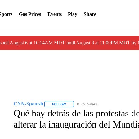
Sports
Gas Prices
Events
Play
Share
ssued August 6 at 10:14AM MDT until August 8 at 11:00PM MDT by
CNN-Spanish
0 Followers
FOLLOW
FOLLOW "CNN-SPANISH" TO RECEIVE NOTI
Qué hay detrás de las protestas 
alterar la inauguración del Mund