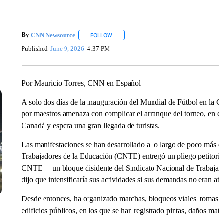
By
CNN Newsource
FOLLOW
FOLLOW "" TO RECEIVE NOTIFICATIONS 
Published
June 9, 2026
4:37 PM
Por Mauricio Torres, CNN en Español
A solo dos días de la inauguración del Mundial de Fútbol en la
por maestros amenaza con complicar el arranque del torneo, en 
Canadá y espera una gran llegada de turistas.
Las manifestaciones se han desarrollado a lo largo de poco más
Trabajadores de la Educación (CNTE) entregó un pliego petitor
CNTE —un bloque disidente del Sindicato Nacional de Trabaja
dijo que intensificaría sus actividades si sus demandas no eran a
Desde entonces, ha organizado marchas, bloqueos viales, tomas d
edificios públicos, en los que se han registrado pintas, daños mat
e