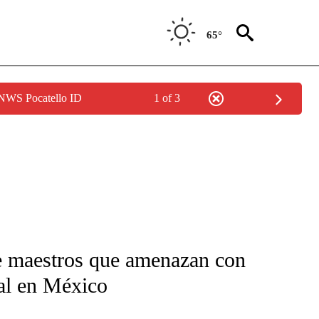
65°
 NWS Pocatello ID
1 of 3
FICATIONS ABOUT NEW PAGES ON "CNN-SPANISH".
de maestros que amenazan con
ial en México