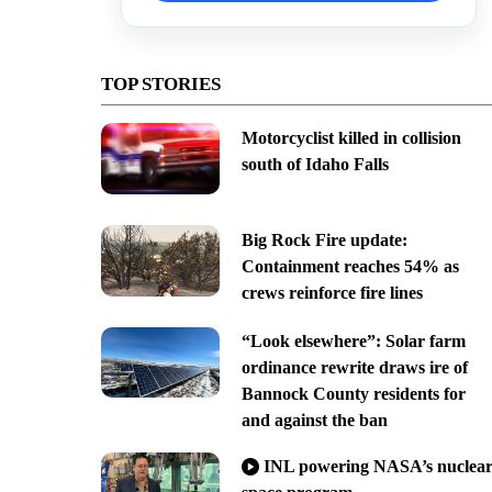
TOP STORIES
Motorcyclist killed in collision
south of Idaho Falls
Big Rock Fire update:
Containment reaches 54% as
crews reinforce fire lines
“Look elsewhere”: Solar farm
ordinance rewrite draws ire of
Bannock County residents for
and against the ban
INL powering NASA’s nuclea