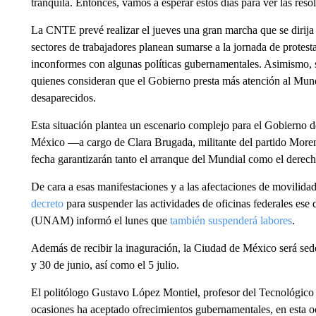
tranquila. Entonces, vamos a esperar estos días para ver las reso
La CNTE prevé realizar el jueves una gran marcha que se dirija 
sectores de trabajadores planean sumarse a la jornada de protest
inconformes con algunas políticas gubernamentales. Asimismo, 
quienes consideran que el Gobierno presta más atención al Mundi
desaparecidos.
Esta situación plantea un escenario complejo para el Gobierno 
México —a cargo de Clara Brugada, militante del partido Moren
fecha garantizarán tanto el arranque del Mundial como el derecho
De cara a esas manifestaciones y a las afectaciones de movilid
decreto
para suspender las actividades de oficinas federales e
(UNAM) informó el lunes que
también suspenderá labores
.
Además de recibir la inaguración, la Ciudad de México será sede
y 30 de junio, así como el 5 julio.
El politólogo Gustavo López Montiel, profesor del Tecnológic
ocasiones ha aceptado ofrecimientos gubernamentales, en esta 