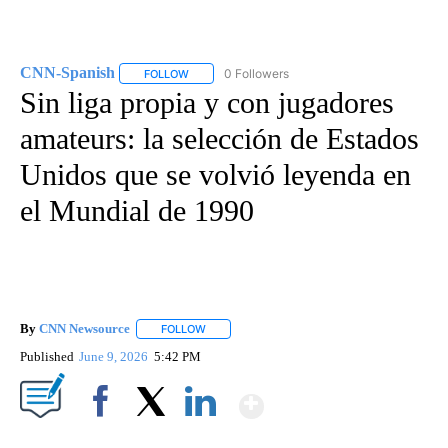
CNN-Spanish
0 Followers
FOLLOW
FOLLOW "CNN-SPANISH" TO RECEIVE NOTIFICA
Sin liga propia y con jugadores
amateurs: la selección de Estados
Unidos que se volvió leyenda en
el Mundial de 1990
By
CNN Newsource
FOLLOW
FOLLOW "" TO RECEIVE NOTIFICATIONS ABOU
Published
June 9, 2026
5:42 PM
Show More
Facebook
X
LinkedIn