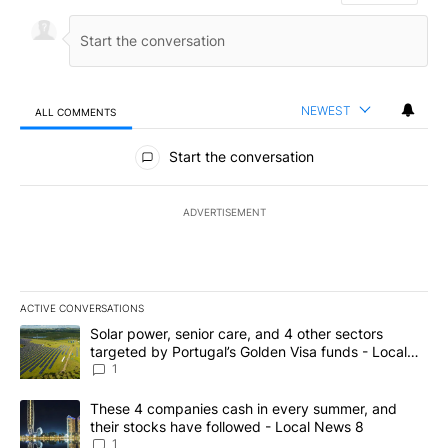
NEWEST
ALL COMMENTS
All Comments
Start the conversation
ADVERTISEMENT
ACTIVE CONVERSATIONS
The following is a list of the most commented articles in the last 7
A trending article titled "Solar power, senior care, and 4 other 
Solar power, senior care, and 4 other sectors
targeted by Portugal’s Golden Visa funds - Local
News 8
1
A trending article titled "These 4 companies cash in every summe
These 4 companies cash in every summer, and
their stocks have followed - Local News 8
1