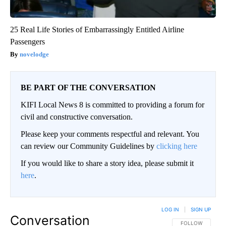
25 Real Life Stories of Embarrassingly Entitled Airline
Passengers
novelodge
BE PART OF THE CONVERSATION
KIFI Local News 8 is committed to providing a forum for
civil and constructive conversation.
Please keep your comments respectful and relevant. You
can review our Community Guidelines by
clicking here
If you would like to share a story idea, please submit it
here
.
LOG IN
|
SIGN UP
Conversation
FOLLOW THIS CO
FOLLOW