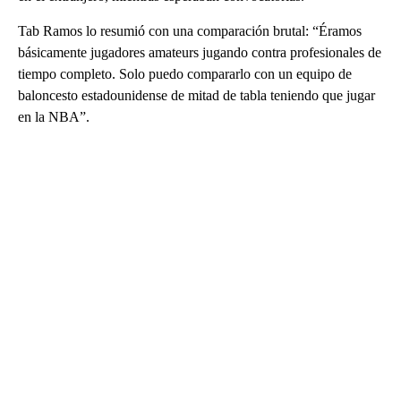
Tab Ramos lo resumió con una comparación brutal: “Éramos
básicamente jugadores amateurs jugando contra profesionales de
tiempo completo. Solo puedo compararlo con un equipo de
baloncesto estadounidense de mitad de tabla teniendo que jugar
en la NBA”.
A
D
V
E
R
TI
S
E
M
E
N
T