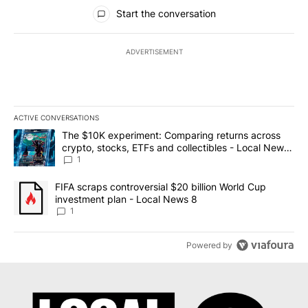
All Comments
Start the conversation
ADVERTISEMENT
ACTIVE CONVERSATIONS
The following is a list of the most commented articles in the last 7
A trending article titled "The $10K experiment: Comparing return
The $10K experiment: Comparing returns across
crypto, stocks, ETFs and collectibles - Local News
8
1
A trending article titled "FIFA scraps controversial $20 billion 
FIFA scraps controversial $20 billion World Cup
investment plan - Local News 8
1
Powered by