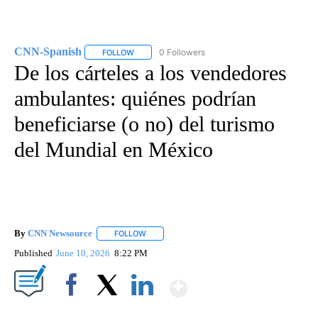
CNN-Spanish
0 Followers
FOLLOW
FOLLOW "CNN-SPANISH" TO RECEIVE NOTIFICA
De los cárteles a los vendedores
ambulantes: quiénes podrían
beneficiarse (o no) del turismo
del Mundial en México
By
CNN Newsource
FOLLOW
FOLLOW "" TO RECEIVE NOTIFICATIONS ABOU
Published
June 10, 2026
8:22 PM
Show More
Facebook
X
LinkedIn