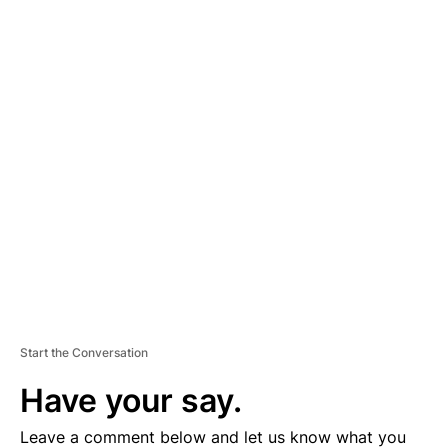
A
D
V
E
R
TI
S
E
M
E
N
T
Start the Conversation
Have your say.
Leave a comment below and let us know what you