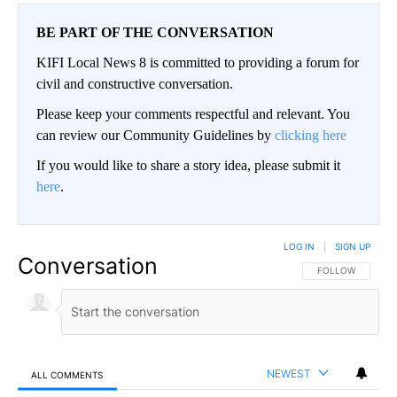
BE PART OF THE CONVERSATION
KIFI Local News 8 is committed to providing a forum for
civil and constructive conversation.
Please keep your comments respectful and relevant. You
can review our Community Guidelines by
clicking here
If you would like to share a story idea, please submit it
here
.
LOG IN
|
SIGN UP
Conversation
FOLLOW THIS CO
FOLLOW
NEWEST
ALL COMMENTS