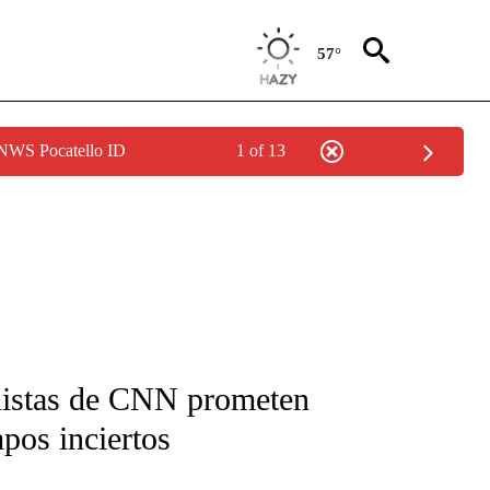
57°
 NWS Pocatello ID
1 of 13
FICATIONS ABOUT NEW PAGES ON "CNN-SPANISH".
distas de CNN prometen
pos inciertos