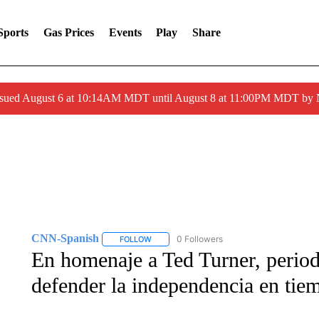
Sports
Gas Prices
Events
Play
Share
ssued August 6 at 10:14AM MDT until August 8 at 11:00PM MDT by
CNN-Spanish
0 Followers
FOLLOW
FOLLOW "CNN-SPANISH" TO RECEIVE NOTI
En homenaje a Ted Turner, perio
defender la independencia en tiem