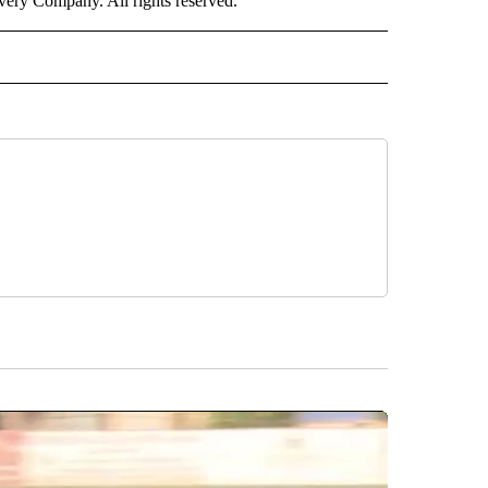
ry Company. All rights reserved.
ISH" TO RECEIVE NOTIFICATIONS ABOUT NEW PAGES ON "CNN-SPANISH".