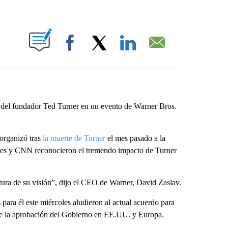
ABOUT NEW PAGES ON "".
Facebook
X
LinkedIn
Email
 del fundador Ted Turner en un evento de Warner Bros.
organizó tras
la muerte de Turner
el mes pasado a la
ies y CNN reconocieron el tremendo impacto de Turner
tura de su visión”, dijo el CEO de Warner, David Zaslav.
ara él este miércoles aludieron al actual acuerdo para
 de la aprobación del Gobierno en EE.UU. y Europa.