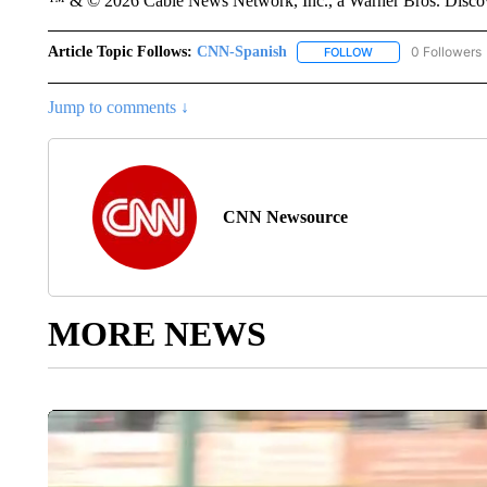
™ & © 2026 Cable News Network, Inc., a Warner Bros. Discove
Article Topic Follows:
CNN-Spanish
0 Followers
FOLLOW
FOLLOW "CNN-SPAN
Jump to comments ↓
CNN Newsource
MORE NEWS