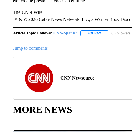
elenco que prestó sus voces en el filme.
The-CNN-Wire
™ & © 2026 Cable News Network, Inc., a Warner Bros. Discove
Article Topic Follows:
CNN-Spanish
0 Followers
FOLLOW
FOLLOW "CNN-SPAN
Jump to comments ↓
CNN Newsource
MORE NEWS