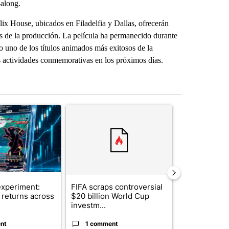
-along.
lix House, ubicados en Filadelfia y Dallas, ofrecerán
es de la producción. La película ha permanecido durante
 uno de los títulos animados más exitosos de la
 actividades conmemorativas en los próximos días.
st 7 days.
ticle titled "The $10K experiment: Comparing returns across crypto, 
A trending article titled "FIFA scraps controvers
A trending arti
xperiment:
FIFA scraps controversial
Solar power,
returns across
$20 billion World Cup
and 4 other 
investm...
targeted ...
nt
1 comment
1 commen