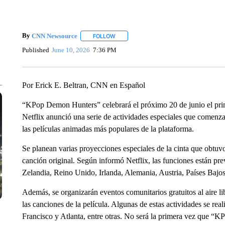
By
CNN Newsource
FOLLOW
FOLLOW "" TO RECEIVE NOTIFICATIONS 
Published
June 10, 2026
7:36 PM
Por Erick E. Beltran, CNN en Español
“KPop Demon Hunters” celebrará el próximo 20 de junio el prime
Netflix anunció una serie de actividades especiales que comenz
las películas animadas más populares de la plataforma.
Se planean varias proyecciones especiales de la cinta que obtu
canción original. Según informó Netflix, las funciones están pre
Zelandia, Reino Unido, Irlanda, Alemania, Austria, Países Bajos
Además, se organizarán eventos comunitarios gratuitos al aire l
las canciones de la película. Algunas de estas actividades se r
Francisco y Atlanta, entre otras. No será la primera vez que “