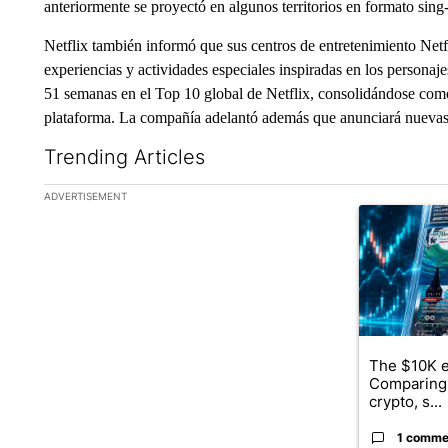
anteriormente se proyectó en algunos territorios en formato sing
Netflix también informó que sus centros de entretenimiento Netf
experiencias y actividades especiales inspiradas en los personaj
51 semanas en el Top 10 global de Netflix, consolidándose como
plataforma. La compañía adelantó además que anunciará nuevas
Trending Articles
The following is a list of the most commented articles in the la
ADVERTISEMENT
A trending ar
The $10K e
Comparing 
crypto, s...
1 comme