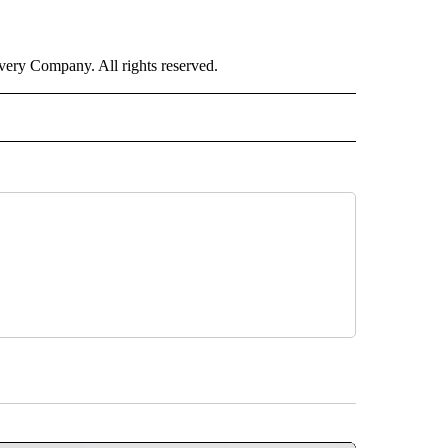
ry Company. All rights reserved.
ISH" TO RECEIVE NOTIFICATIONS ABOUT NEW PAGES ON "CNN-SPANISH".