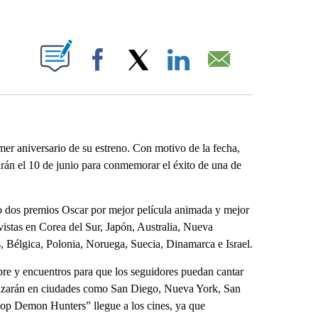
ABOUT NEW PAGES ON "".
Facebook
X
LinkedIn
Email
r aniversario de su estreno. Con motivo de la fecha,
arán el 10 de junio para conmemorar el éxito de una de
vo dos premios Oscar por mejor película animada y mejor
vistas en Corea del Sur, Japón, Australia, Nueva
, Bélgica, Polonia, Noruega, Suecia, Dinamarca e Israel.
ibre y encuentros para que los seguidores puedan cantar
ealizarán en ciudades como San Diego, Nueva York, San
KPop Demon Hunters” llegue a los cines, ya que