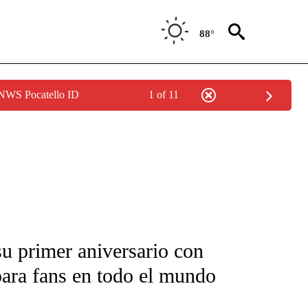
88°
 NWS Pocatello ID
1 of 11
FICATIONS ABOUT NEW PAGES ON "CNN-SPANISH".
 primer aniversario con
para fans en todo el mundo