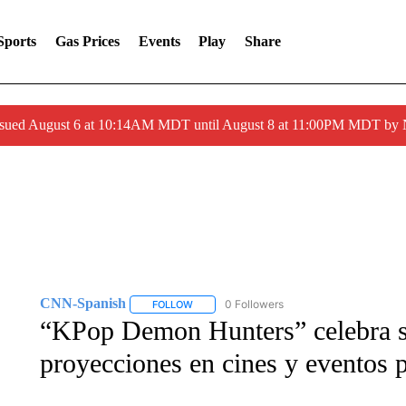
Sports
Gas Prices
Events
Play
Share
ssued August 6 at 10:14AM MDT until August 8 at 11:00PM MDT by
CNN-Spanish
0 Followers
FOLLOW
FOLLOW "CNN-SPANISH" TO RECEIVE NOTI
“KPop Demon Hunters” celebra su
proyecciones en cines y eventos 