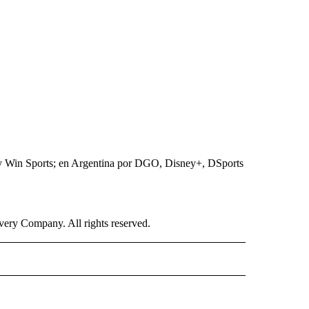
y Win Sports; en Argentina por DGO, Disney+, DSports
ry Company. All rights reserved.
ISH" TO RECEIVE NOTIFICATIONS ABOUT NEW PAGES ON "CNN-SPANISH".