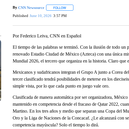
By
CNN Newsource
FOLLOW
FOLLOW "" TO RECEIVE NOTIFICATIONS 
Published
June 10, 2026
3:57 PM
Por Federico Leiva, CNN en Español
El tiempo de las palabras se terminó. Con la ilusión de todo un 
renovado Estadio Ciudad de México (Azteca) con una única mis
Mundial 2026, el tercero que organiza en la historia. Claro que e
Mexicanos y sudafricanos integran el Grupo A junto a Corea del
tercer clasificado tendrá posibilidades de meterse en los diecisei
simple vista, por lo que cada punto en juego vale oro.
Clasificada de manera automática por ser organizadora, México n
mantenido en competencia desde el fracaso de Qatar 2022, cuan
Martino. En los tres años y medio que separan una Copa del Mun
Oro y la Liga de Naciones de la Concacaf. ¿Le alcanzará con ser
competencia mayúscula? Solo el tiempo lo dirá.