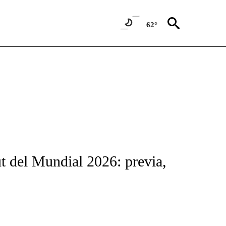
62°
FICATIONS ABOUT NEW PAGES ON "CNN-SPANISH".
t del Mundial 2026: previa,