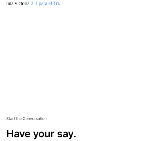
una victoria
2-1 para el Tri.
A
D
V
E
R
TI
S
E
M
E
N
T
Start the Conversation
Have your say.