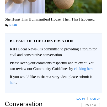
She Hung This Hummingbird House. Then This Happened
Ribili
BE PART OF THE CONVERSATION
KIFI Local News 8 is committed to providing a forum for
civil and constructive conversation.
Please keep your comments respectful and relevant. You
can review our Community Guidelines by
clicking here
If you would like to share a story idea, please submit it
here
.
LOG IN
|
SIGN UP
Conversation
FOLLOW THIS CO
FOLLOW