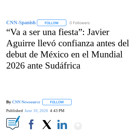
CNN-Spanish
0 Followers
FOLLOW
FOLLOW "CNN-SPANISH" TO RECEIVE NOTIFICA
“Va a ser una fiesta”: Javier
Aguirre llevó confianza antes del
debut de México en el Mundial
2026 ante Sudáfrica
By
CNN Newsource
FOLLOW
FOLLOW "" TO RECEIVE NOTIFICATIONS ABOU
Published
June 10, 2026
4:43 PM
Show More
Facebook
X
LinkedIn