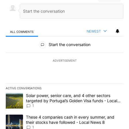
NEWEST
ALL COMMENTS
All Comments
Start the conversation
ADVERTISEMENT
ACTIVE CONVERSATIONS
The following is a list of the most commented articles in the last 7
A trending article titled "Solar power, senior care, and 4 other 
Solar power, senior care, and 4 other sectors
targeted by Portugal’s Golden Visa funds - Local
News 8
1
A trending article titled "These 4 companies cash in every summe
These 4 companies cash in every summer, and
their stocks have followed - Local News 8
1