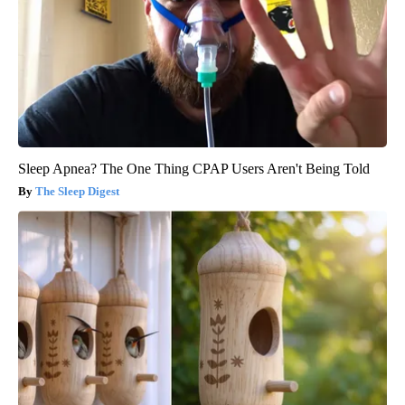
Sleep Apnea? The One Thing CPAP Users Aren't Being Told
The Sleep Digest