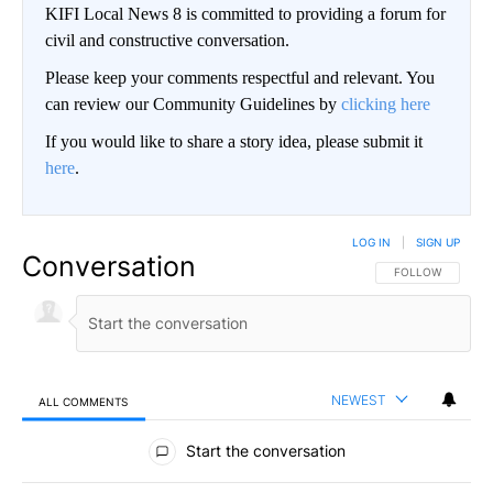
KIFI Local News 8 is committed to providing a forum for
civil and constructive conversation.
Please keep your comments respectful and relevant. You
can review our Community Guidelines by
clicking here
If you would like to share a story idea, please submit it
here
.
LOG IN
|
SIGN UP
Conversation
FOLLOW THIS CO
FOLLOW
NEWEST
ALL COMMENTS
All Comments
Start the conversation