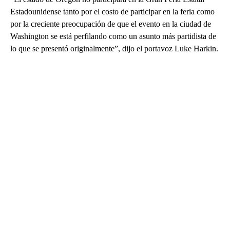
Estadounidense tanto por el costo de participar en la feria como
por la creciente preocupación de que el evento en la ciudad de
Washington se está perfilando como un asunto más partidista de
lo que se presentó originalmente”, dijo el portavoz Luke Harkin.
A
D
V
E
R
TI
S
E
M
E
N
T