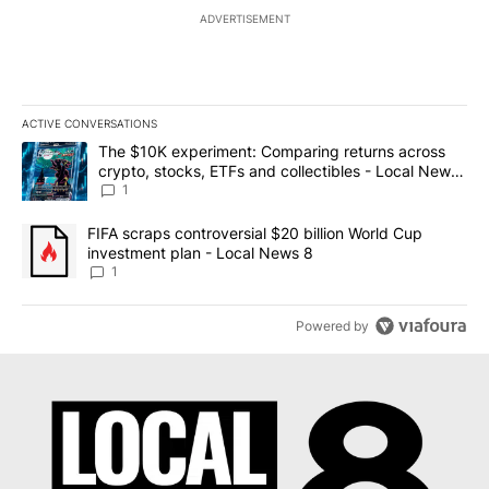
ADVERTISEMENT
ACTIVE CONVERSATIONS
The following is a list of the most commented articles in the last 7
A trending article titled "The $10K experiment: Comparing return
The $10K experiment: Comparing returns across
crypto, stocks, ETFs and collectibles - Local News
8
1
A trending article titled "FIFA scraps controversial $20 billion 
FIFA scraps controversial $20 billion World Cup
investment plan - Local News 8
1
Powered by