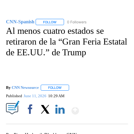
CNN-Spanish
0 Followers
FOLLOW
FOLLOW "CNN-SPANISH" TO RECEIVE NOTIFICA
Al menos cuatro estados se
retiraron de la “Gran Feria Estatal
de EE.UU.” de Trump
By
CNN Newsource
FOLLOW
FOLLOW "" TO RECEIVE NOTIFICATIONS ABOU
Published
June 11, 2026
10:29 AM
Show More
Facebook
X
LinkedIn