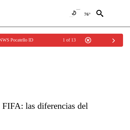
76°
 NWS Pocatello ID
1 of 13
FICATIONS ABOUT NEW PAGES ON "CNN-SPANISH".
FIFA: las diferencias del