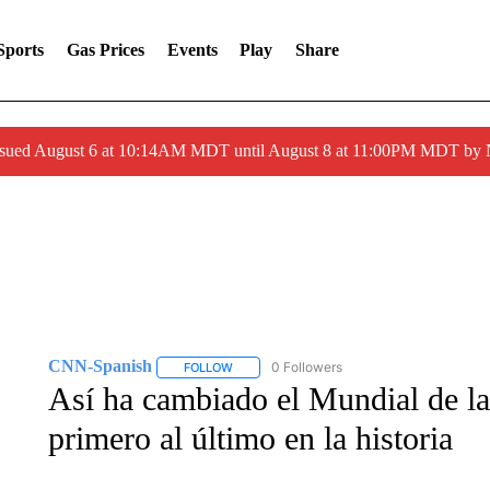
Sports
Gas Prices
Events
Play
Share
ssued August 6 at 10:14AM MDT until August 8 at 11:00PM MDT by
CNN-Spanish
0 Followers
FOLLOW
FOLLOW "CNN-SPANISH" TO RECEIVE NOTI
Así ha cambiado el Mundial de la 
primero al último en la historia