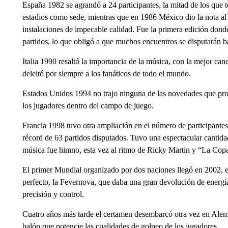
España 1982 se agrandó a 24 participantes, la mitad de los que 
estadios como sede, mientras que en 1986 México dio la nota al 
instalaciones de impecable calidad. Fue la primera edición donde
partidos, lo que obligó a que muchos encuentros se disputarán b
Italia 1990 resaltó la importancia de la música, con la mejor ca
deleitó por siempre a los fanáticos de todo el mundo.
Estados Unidos 1994 no trajo ninguna de las novedades que promet
los jugadores dentro del campo de juego.
Francia 1998 tuvo otra ampliación en el número de participantes,
récord de 63 partidos disputados. Tuvo una espectacular cantida
música fue himno, esta vez al ritmo de Ricky Martin y “La Copa
El primer Mundial organizado por dos naciones llegó en 2002, e
perfecto, la Fevernova, que daba una gran devolución de energí
precisión y control.
Cuatro años más tarde el certamen desembarcó otra vez en Alem
balón que potencie las cualidades de golpeo de los jugadores.