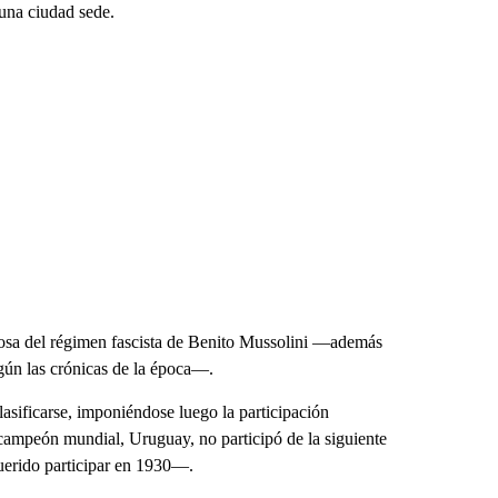
 una ciudad sede.
nosa del régimen fascista de Benito Mussolini —además
egún las crónicas de la época—.
lasificarse, imponiéndose luego la participación
n campeón mundial, Uruguay, no participó de la siguiente
uerido participar en 1930—.