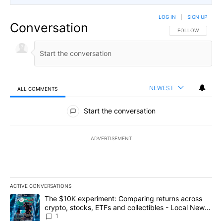
LOG IN
|
SIGN UP
Conversation
FOLLOW THIS CO
FOLLOW
NEWEST
ALL COMMENTS
All Comments
Start the conversation
ADVERTISEMENT
ACTIVE CONVERSATIONS
The following is a list of the most commented articles in the last 7
A trending article titled "The $10K experiment: Comparing return
The $10K experiment: Comparing returns across
crypto, stocks, ETFs and collectibles - Local News
8
1