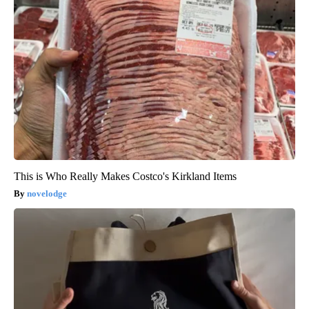
This is Who Really Makes Costco's Kirkland Items
novelodge