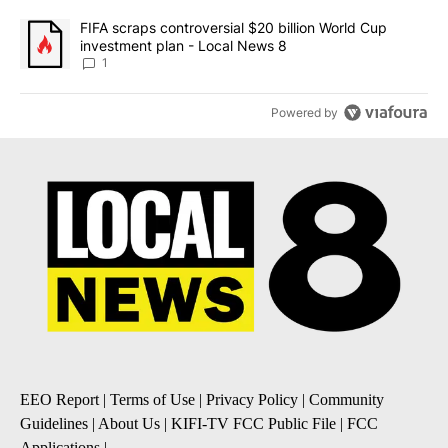
A trending article titled "FIFA scraps controversial $20 billion 
FIFA scraps controversial $20 billion World Cup
investment plan - Local News 8
1
Powered by
EEO Report
|
Terms of Use
|
Privacy Policy
|
Community
Guidelines
|
About Us
|
KIFI-TV FCC Public File
|
FCC
Applications
|