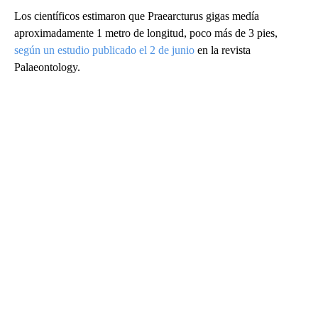
Los científicos estimaron que Praearcturus gigas medía
aproximadamente 1 metro de longitud, poco más de 3 pies,
según un estudio publicado el 2 de junio
en la revista
Palaeontology.
A
D
V
E
R
TI
S
E
M
E
N
T