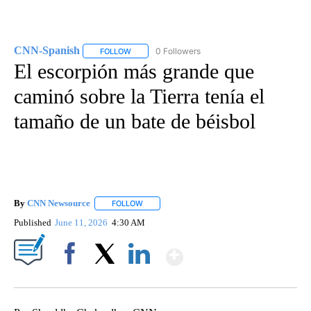
CNN-Spanish
0 Followers
FOLLOW
FOLLOW "CNN-SPANISH" TO RECEIVE NOTIFICA
El escorpión más grande que
caminó sobre la Tierra tenía el
tamaño de un bate de béisbol
By
CNN Newsource
FOLLOW
FOLLOW "" TO RECEIVE NOTIFICATIONS ABOU
Published
June 11, 2026
4:30 AM
Show More
Facebook
X
LinkedIn