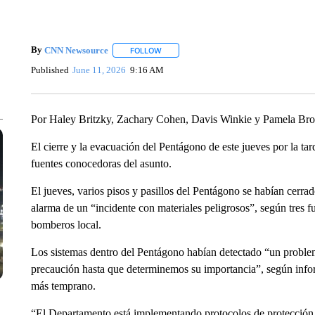
By
CNN Newsource
FOLLOW
FOLLOW "" TO RECEIVE NOTIFICATIONS 
Published
June 11, 2026
9:16 AM
Por Haley Britzky, Zachary Cohen, Davis Winkie y Pamela B
El cierre y la evacuación del Pentágono de este jueves por la ta
fuentes conocedoras del asunto.
El jueves, varios pisos y pasillos del Pentágono se habían cerra
alarma de un “incidente con materiales peligrosos”, según tres f
bomberos local.
Los sistemas dentro del Pentágono habían detectado “un problem
precaución hasta que determinemos su importancia”, según infor
más temprano.
“El Departamento está implementando protocolos de protección 