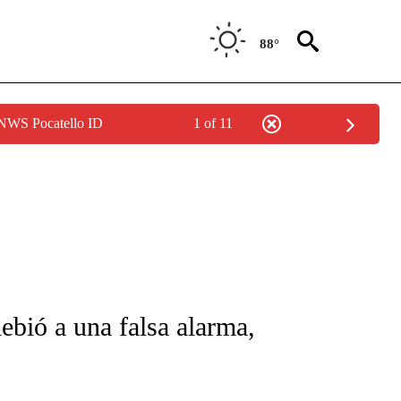
88°
 NWS Pocatello ID
1 of 11
FICATIONS ABOUT NEW PAGES ON "CNN-SPANISH".
ebió a una falsa alarma,