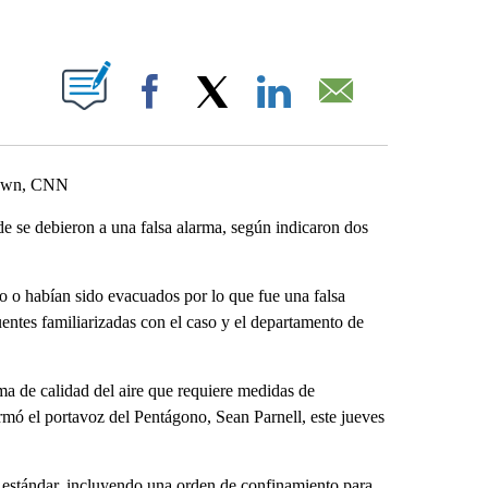
ABOUT NEW PAGES ON "".
Facebook
X
LinkedIn
Email
rown, CNN
rde se debieron a una falsa alarma, según indicaron dos
do o habían sido evacuados por lo que fue una falsa
uentes familiarizadas con el caso y el departamento de
a de calidad del aire que requiere medidas de
mó el portavoz del Pentágono, Sean Parnell, este jueves
estándar, incluyendo una orden de confinamiento para