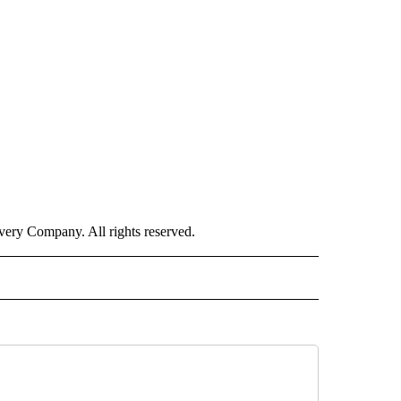
ry Company. All rights reserved.
ISH" TO RECEIVE NOTIFICATIONS ABOUT NEW PAGES ON "CNN-SPANISH".