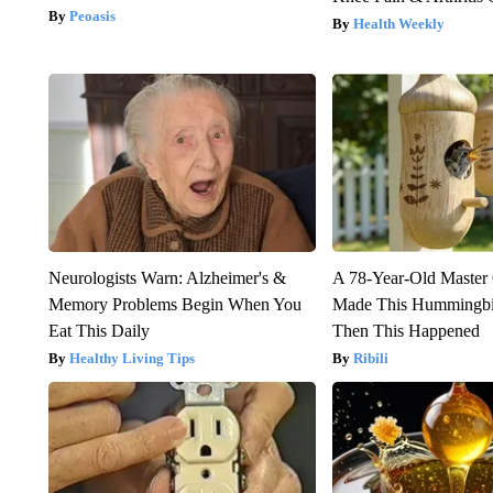
Peoasis
Health Weekly
Neurologists Warn: Alzheimer's &
A 78-Year-Old Master
Memory Problems Begin When You
Made This Hummingbi
Eat This Daily
Then This Happened
Healthy Living Tips
Ribili