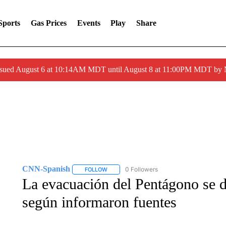
Sports
Gas Prices
Events
Play
Share
ssued August 6 at 10:14AM MDT until August 8 at 11:00PM MDT by
CNN-Spanish
0 Followers
FOLLOW
FOLLOW "CNN-SPANISH" TO RECEIVE NOTI
La evacuación del Pentágono se d
según informaron fuentes