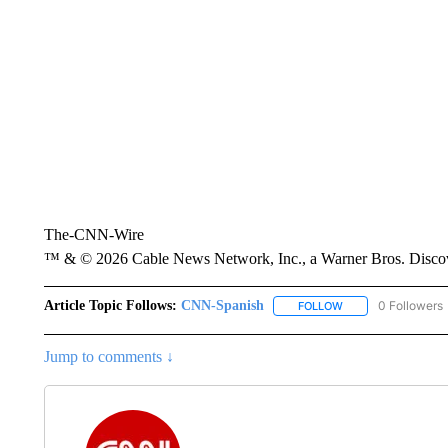
The-CNN-Wire
™ & © 2026 Cable News Network, Inc., a Warner Bros. Discove
Article Topic Follows:
CNN-Spanish
0 Followers
FOLLOW
FOLLOW "CNN-SPAN
Jump to comments ↓