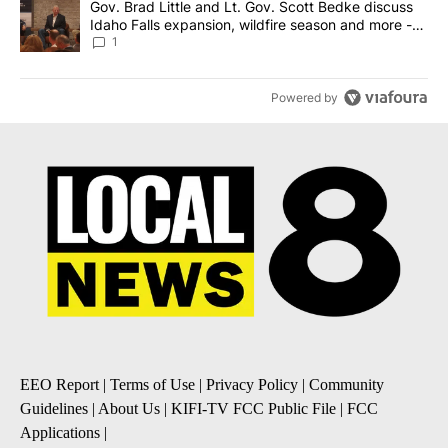
A trending article titled "Gov. Brad Little and Lt. Gov. Scott Be
Gov. Brad Little and Lt. Gov. Scott Bedke discuss
Idaho Falls expansion, wildfire season and more -
Local News 8
1
Powered by
EEO Report
|
Terms of Use
|
Privacy Policy
|
Community
Guidelines
|
About Us
|
KIFI-TV FCC Public File
|
FCC
Applications
|