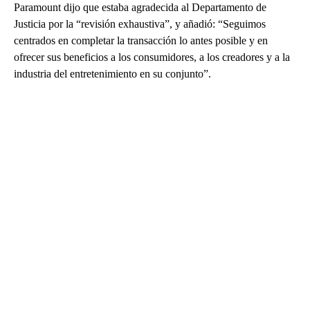
Paramount dijo que estaba agradecida al Departamento de
Justicia por la “revisión exhaustiva”, y añadió: “Seguimos
centrados en completar la transacción lo antes posible y en
ofrecer sus beneficios a los consumidores, a los creadores y a la
industria del entretenimiento en su conjunto”.
A
D
V
E
R
TI
S
E
M
E
N
T