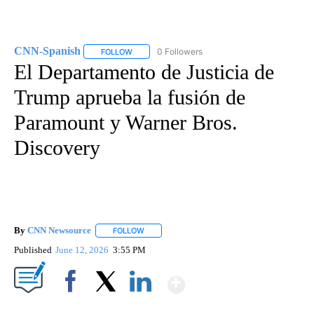
CNN-Spanish
0 Followers
FOLLOW
FOLLOW "CNN-SPANISH" TO RECEIVE NOTIFICA
El Departamento de Justicia de
Trump aprueba la fusión de
Paramount y Warner Bros.
Discovery
By
CNN Newsource
FOLLOW
FOLLOW "" TO RECEIVE NOTIFICATIONS ABOU
Published
June 12, 2026
3:55 PM
Show More
Facebook
X
LinkedIn