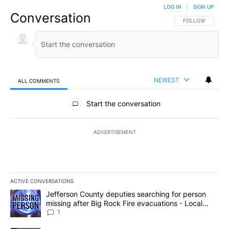
LOG IN
|
SIGN UP
Conversation
FOLLOW THIS CO
FOLLOW
NEWEST
ALL COMMENTS
All Comments
Start the conversation
ADVERTISEMENT
ACTIVE CONVERSATIONS
The following is a list of the most commented articles in the last 7
A trending article titled "Jefferson County deputies searching fo
Jefferson County deputies searching for person
missing after Big Rock Fire evacuations - Local
News 8
1