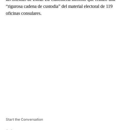
“rigurosa cadena de custodia” del material electoral de 119
oficinas consulares.
A
D
V
E
R
TI
S
E
M
E
N
T
Start the Conversation