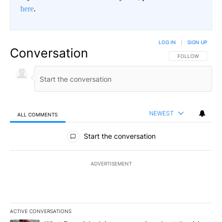
here
.
LOG IN
|
SIGN UP
Conversation
FOLLOW THIS CO
FOLLOW
NEWEST
ALL COMMENTS
All Comments
Start the conversation
ADVERTISEMENT
ACTIVE CONVERSATIONS
The following is a list of the most commented articles in the last 7