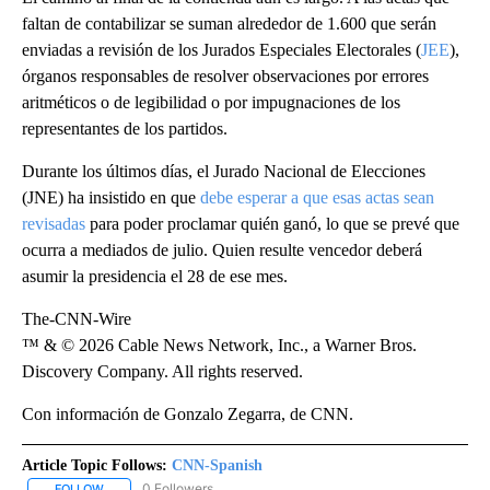
faltan de contabilizar se suman alrededor de 1.600 que serán
enviadas a revisión de los Jurados Especiales Electorales (
JEE
),
órganos responsables de resolver observaciones por errores
aritméticos o de legibilidad o por impugnaciones de los
representantes de los partidos.
Durante los últimos días, el Jurado Nacional de Elecciones
(JNE) ha insistido en que
debe esperar a que esas actas sean
revisadas
para poder proclamar quién ganó, lo que se prevé que
ocurra a mediados de julio. Quien resulte vencedor deberá
asumir la presidencia el 28 de ese mes.
The-CNN-Wire
™ & © 2026 Cable News Network, Inc., a Warner Bros.
Discovery Company. All rights reserved.
Con información de Gonzalo Zegarra, de CNN.
Article Topic Follows:
CNN-Spanish
0 Followers
FOLLOW
FOLLOW "CNN-SPANISH" TO RECEIVE NOTIFICATIONS ABOUT NEW