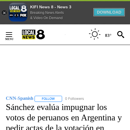
KIFI News 8 - News 3
DOWNLOAD
Breaking News Alerts
& Video On Demand
Skip
to
83°
Content
CNN-Spanish
0 Followers
FOLLOW
FOLLOW "CNN-SPANISH" TO RECEIVE NOTIFICA
Sánchez evalúa impugnar los
votos de peruanos en Argentina y
pedir actas de la votación en