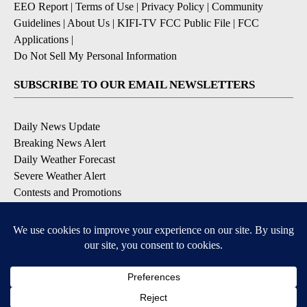
EEO Report
|
Terms of Use
|
Privacy Policy
|
Community
Guidelines
|
About Us
|
KIFI-TV FCC Public File
|
FCC
Applications
|
Do Not Sell My Personal Information
SUBSCRIBE TO OUR EMAIL NEWSLETTERS
Daily News Update
Breaking News Alert
Daily Weather Forecast
Severe Weather Alert
Contests and Promotions
DOWNLOAD OUR APPS
Available for iOS and Android