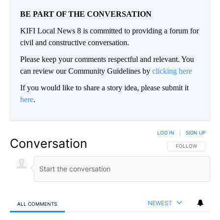
BE PART OF THE CONVERSATION
KIFI Local News 8 is committed to providing a forum for
civil and constructive conversation.
Please keep your comments respectful and relevant. You
can review our Community Guidelines by
clicking here
If you would like to share a story idea, please submit it
here
.
LOG IN
|
SIGN UP
Conversation
FOLLOW THIS CO
FOLLOW
NEWEST
ALL COMMENTS
All Comments