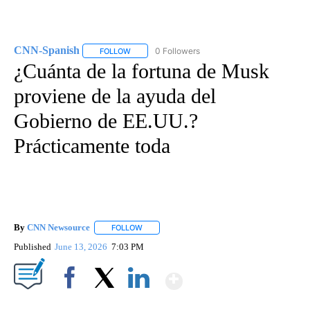
CNN-Spanish
0 Followers
FOLLOW
FOLLOW "CNN-SPANISH" TO RECEIVE NOTIFICA
¿Cuánta de la fortuna de Musk
proviene de la ayuda del
Gobierno de EE.UU.?
Prácticamente toda
By
CNN Newsource
FOLLOW
FOLLOW "" TO RECEIVE NOTIFICATIONS ABOU
Published
June 13, 2026
7:03 PM
Show More
Facebook
X
LinkedIn