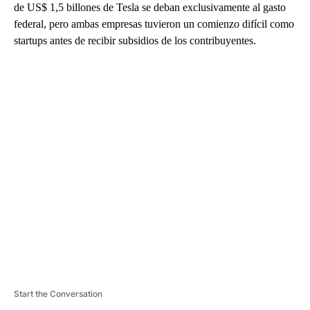
de US$ 1,5 billones de Tesla se deban exclusivamente al gasto
federal, pero ambas empresas tuvieron un comienzo difícil como
startups antes de recibir subsidios de los contribuyentes.
A
D
V
E
R
TI
S
E
M
E
N
T
Start the Conversation