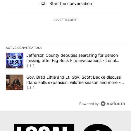
Start the conversation
ADVERTISEMENT
ACTIVE CONVERSATIONS
The following is a list of the most commented articles in the last 7
A trending article titled "Jefferson County deputies searching fo
Jefferson County deputies searching for person
missing after Big Rock Fire evacuations - Local
News 8
1
A trending article titled "Gov. Brad Little and Lt. Gov. Scott Be
Gov. Brad Little and Lt. Gov. Scott Bedke discuss
Idaho Falls expansion, wildfire season and more -
Local News 8
1
Powered by