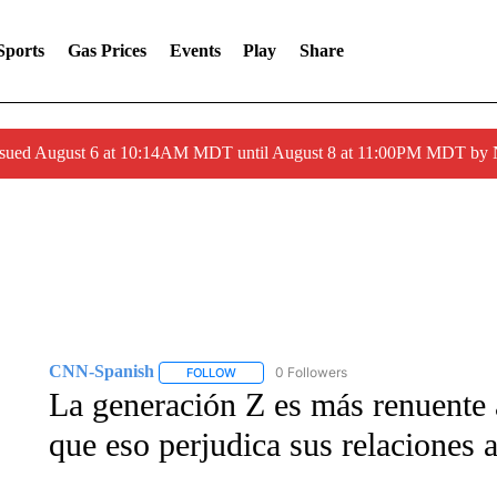
Sports
Gas Prices
Events
Play
Share
ssued August 6 at 10:14AM MDT until August 8 at 11:00PM MDT by
CNN-Spanish
0 Followers
FOLLOW
FOLLOW "CNN-SPANISH" TO RECEIVE NOTI
La generación Z es más renuente a
que eso perjudica sus relaciones