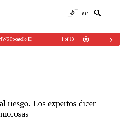
81°
 NWS Pocatello ID
1 of 13
FICATIONS ABOUT NEW PAGES ON "CNN-SPANISH".
l riesgo. Los expertos dicen
 amorosas