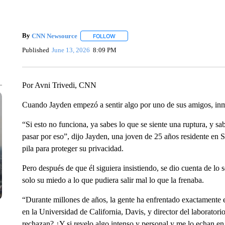
By
CNN Newsource
FOLLOW
FOLLOW "" TO RECEIVE NOTIFICATIONS 
Published
June 13, 2026
8:09 PM
Por Avni Trivedi, CNN
Cuando Jayden empezó a sentir algo por uno de sus amigos, inm
“Si esto no funciona, ya sabes lo que se siente una ruptura, y sab
pasar por eso”, dijo Jayden, una joven de 25 años residente en S
pila para proteger su privacidad.
Pero después de que él siguiera insistiendo, se dio cuenta de lo 
solo su miedo a lo que pudiera salir mal lo que la frenaba.
“Durante millones de años, la gente ha enfrentado exactamente e
en la Universidad de California, Davis, y director del laboratori
rechazan? ¿Y si revelo algo intenso y personal y me lo echan en