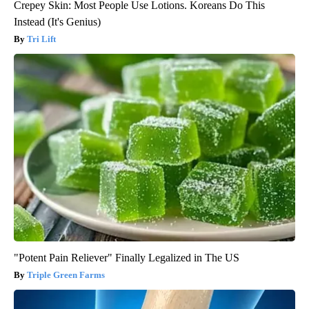
Crepey Skin: Most People Use Lotions. Koreans Do This
Instead (It's Genius)
Tri Lift
"Potent Pain Reliever" Finally Legalized in The US
Triple Green Farms