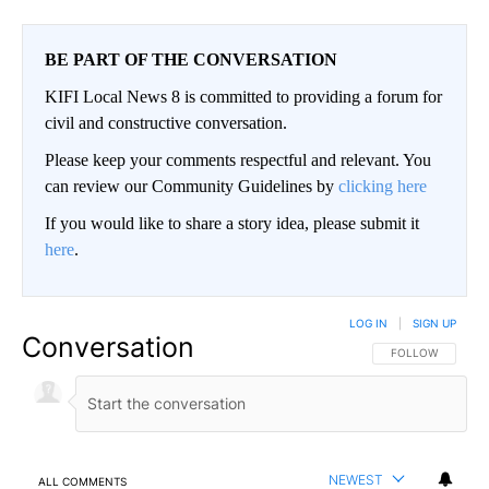
BE PART OF THE CONVERSATION
KIFI Local News 8 is committed to providing a forum for
civil and constructive conversation.
Please keep your comments respectful and relevant. You
can review our Community Guidelines by
clicking here
If you would like to share a story idea, please submit it
here
.
LOG IN
|
SIGN UP
Conversation
FOLLOW THIS CO
FOLLOW
NEWEST
ALL COMMENTS