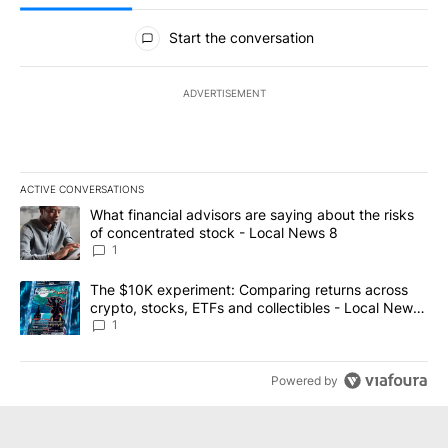
All Comments
Start the conversation
ADVERTISEMENT
ACTIVE CONVERSATIONS
The following is a list of the most commented articles in the last 7
A trending article titled "What financial advisors are saying abo
What financial advisors are saying about the risks
of concentrated stock - Local News 8
1
A trending article titled "The $10K experiment: Comparing return
The $10K experiment: Comparing returns across
crypto, stocks, ETFs and collectibles - Local News
8
1
Powered by