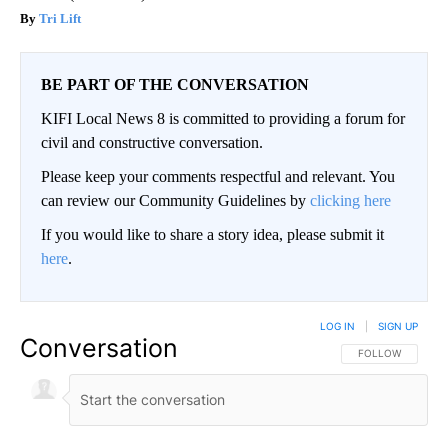
Tri Lift
BE PART OF THE CONVERSATION
KIFI Local News 8 is committed to providing a forum for
civil and constructive conversation.
Please keep your comments respectful and relevant. You
can review our Community Guidelines by
clicking here
If you would like to share a story idea, please submit it
here
.
LOG IN
|
SIGN UP
Conversation
FOLLOW THIS CO
FOLLOW