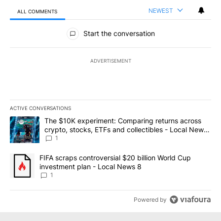
NEWEST
ALL COMMENTS
All Comments
Start the conversation
ADVERTISEMENT
ACTIVE CONVERSATIONS
The following is a list of the most commented articles in the last 7
A trending article titled "The $10K experiment: Comparing return
The $10K experiment: Comparing returns across
crypto, stocks, ETFs and collectibles - Local News
8
1
A trending article titled "FIFA scraps controversial $20 billion 
FIFA scraps controversial $20 billion World Cup
investment plan - Local News 8
1
Powered by