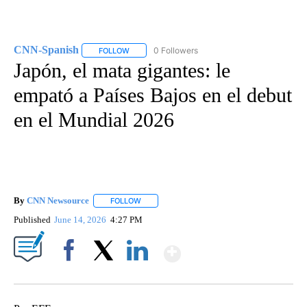
CNN-Spanish
0 Followers
FOLLOW
FOLLOW "CNN-SPANISH" TO RECEIVE NOTIFICA
Japón, el mata gigantes: le
empató a Países Bajos en el debut
en el Mundial 2026
By
CNN Newsource
FOLLOW
FOLLOW "" TO RECEIVE NOTIFICATIONS ABOU
Published
June 14, 2026
4:27 PM
Show More
Facebook
X
LinkedIn