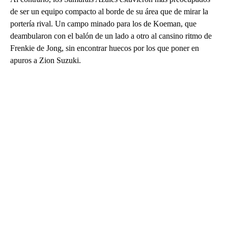
de ser un equipo compacto al borde de su área que de mirar la
portería rival. Un campo minado para los de Koeman, que
deambularon con el balón de un lado a otro al cansino ritmo de
Frenkie de Jong, sin encontrar huecos por los que poner en
apuros a Zion Suzuki.
A
D
V
E
R
TI
S
E
M
E
N
T