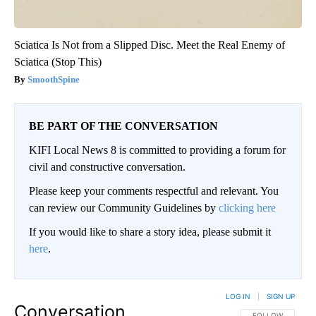
Sciatica Is Not from a Slipped Disc. Meet the Real Enemy of
Sciatica (Stop This)
SmoothSpine
BE PART OF THE CONVERSATION
KIFI Local News 8 is committed to providing a forum for
civil and constructive conversation.
Please keep your comments respectful and relevant. You
can review our Community Guidelines by
clicking here
If you would like to share a story idea, please submit it
here
.
LOG IN
|
SIGN UP
Conversation
FOLLOW THIS CO
FOLLOW