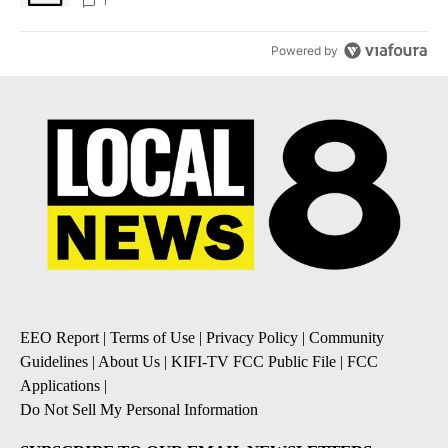
1
Powered by
EEO Report
|
Terms of Use
|
Privacy Policy
|
Community
Guidelines
|
About Us
|
KIFI-TV FCC Public File
|
FCC
Applications
|
Do Not Sell My Personal Information