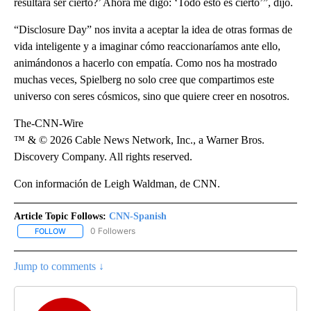
resultara ser cierto?’ Ahora me digo: ‘Todo esto es cierto’”, dijo.
“Disclosure Day” nos invita a aceptar la idea de otras formas de
vida inteligente y a imaginar cómo reaccionaríamos ante ello,
animándonos a hacerlo con empatía. Como nos ha mostrado
muchas veces, Spielberg no solo cree que compartimos este
universo con seres cósmicos, sino que quiere creer en nosotros.
The-CNN-Wire
™ & © 2026 Cable News Network, Inc., a Warner Bros.
Discovery Company. All rights reserved.
Con información de Leigh Waldman, de CNN.
Article Topic Follows:
CNN-Spanish
0 Followers
FOLLOW
FOLLOW "CNN-SPANISH" TO RECEIVE NOTIFICATIONS ABOUT NEW
Jump to comments ↓