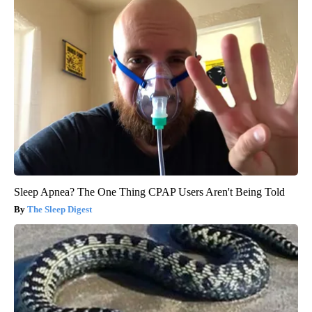
Sleep Apnea? The One Thing CPAP Users Aren't Being Told
The Sleep Digest