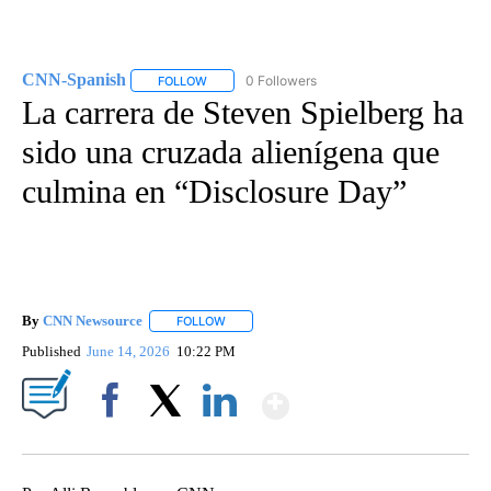
CNN-Spanish
0 Followers
FOLLOW
FOLLOW "CNN-SPANISH" TO RECEIVE NOTIFICA
La carrera de Steven Spielberg ha
sido una cruzada alienígena que
culmina en “Disclosure Day”
By
CNN Newsource
FOLLOW
FOLLOW "" TO RECEIVE NOTIFICATIONS ABOU
Published
June 14, 2026
10:22 PM
Show More
Facebook
X
LinkedIn