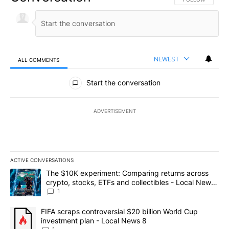
NEWEST
ALL COMMENTS
All Comments
Start the conversation
ADVERTISEMENT
ACTIVE CONVERSATIONS
The following is a list of the most commented articles in the last 7
A trending article titled "The $10K experiment: Comparing return
The $10K experiment: Comparing returns across
crypto, stocks, ETFs and collectibles - Local News
8
1
A trending article titled "FIFA scraps controversial $20 billion 
FIFA scraps controversial $20 billion World Cup
investment plan - Local News 8