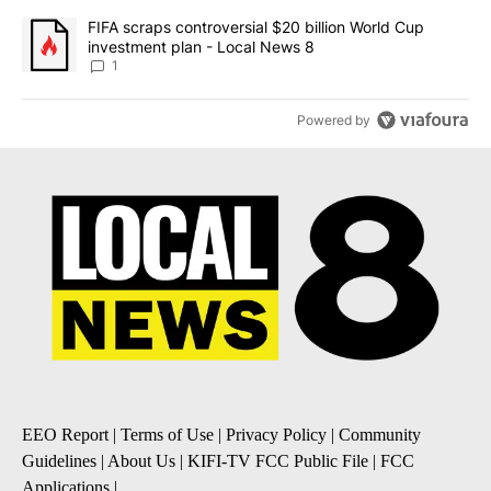
A trending article titled "FIFA scraps controversial $20 billion 
FIFA scraps controversial $20 billion World Cup
investment plan - Local News 8
1
Powered by
EEO Report
|
Terms of Use
|
Privacy Policy
|
Community
Guidelines
|
About Us
|
KIFI-TV FCC Public File
|
FCC
Applications
|