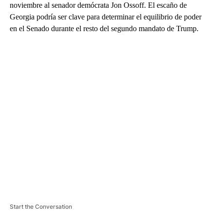
noviembre al senador demócrata Jon Ossoff. El escaño de
Georgia podría ser clave para determinar el equilibrio de poder
en el Senado durante el resto del segundo mandato de Trump.
A
D
V
E
R
TI
S
E
M
E
N
T
Start the Conversation