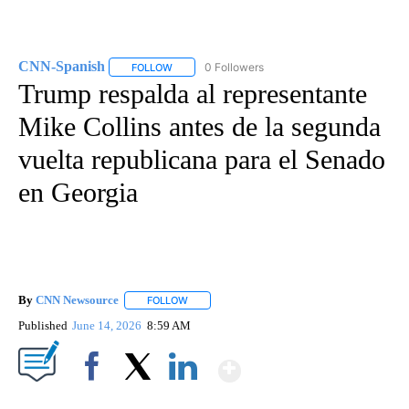
CNN-Spanish
0 Followers
FOLLOW
FOLLOW "CNN-SPANISH" TO RECEIVE NOTIFICA
Trump respalda al representante
Mike Collins antes de la segunda
vuelta republicana para el Senado
en Georgia
By
CNN Newsource
FOLLOW
FOLLOW "" TO RECEIVE NOTIFICATIONS ABOU
Published
June 14, 2026
8:59 AM
Show More
Facebook
X
LinkedIn