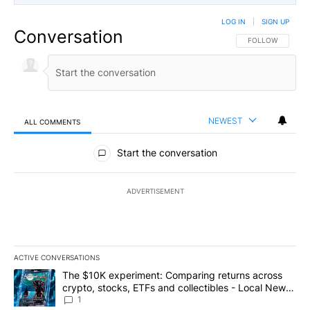
LOG IN
|
SIGN UP
Conversation
FOLLOW THIS CO
FOLLOW
NEWEST
ALL COMMENTS
All Comments
Start the conversation
ADVERTISEMENT
ACTIVE CONVERSATIONS
The following is a list of the most commented articles in the last 7
A trending article titled "The $10K experiment: Comparing return
The $10K experiment: Comparing returns across
crypto, stocks, ETFs and collectibles - Local News
8
1