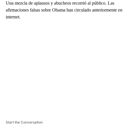
Una mezcla de aplausos y abucheos recorrió al público. Las
afirmaciones falsas sobre Obama han circulado anteriormente en
internet.
A
D
V
E
R
TI
S
E
M
E
N
T
Start the Conversation