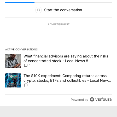
All Comments
Start the conversation
ADVERTISEMENT
ACTIVE CONVERSATIONS
The following is a list of the most commented articles in the last 7
A trending article titled "What financial advisors are saying abo
What financial advisors are saying about the risks
of concentrated stock - Local News 8
1
A trending article titled "The $10K experiment: Comparing return
The $10K experiment: Comparing returns across
crypto, stocks, ETFs and collectibles - Local News
8
1
Powered by