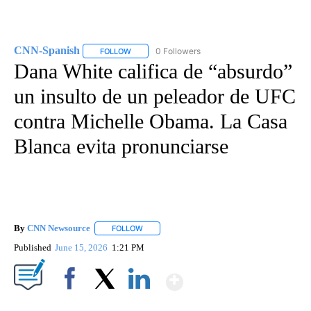
CNN-Spanish
0 Followers
FOLLOW
FOLLOW "CNN-SPANISH" TO RECEIVE NOTIFICA
Dana White califica de “absurdo”
un insulto de un peleador de UFC
contra Michelle Obama. La Casa
Blanca evita pronunciarse
By
CNN Newsource
FOLLOW
FOLLOW "" TO RECEIVE NOTIFICATIONS ABOU
Published
June 15, 2026
1:21 PM
Show More
Facebook
X
LinkedIn