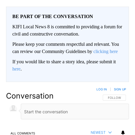
BE PART OF THE CONVERSATION
KIFI Local News 8 is committed to providing a forum for
civil and constructive conversation.
Please keep your comments respectful and relevant. You
can review our Community Guidelines by
clicking here
If you would like to share a story idea, please submit it
here
.
LOG IN
|
SIGN UP
Conversation
FOLLOW THIS CO
FOLLOW
NEWEST
ALL COMMENTS