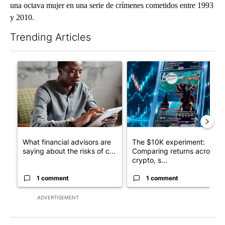
una octava mujer en una serie de crímenes cometidos entre 1993
y 2010.
Trending Articles
The following is a list of the most commented articles in the last 7
A trending article titled "What financial advisors are saying a
A trending article titled "Th
What financial advisors are
The $10K experiment:
saying about the risks of c...
Comparing returns across
crypto, s...
1 comment
1 comment
ADVERTISEMENT