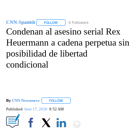
CNN-Spanish
0 Followers
FOLLOW
FOLLOW "CNN-SPANISH" TO RECEIVE NOTIFICA
Condenan al asesino serial Rex
Heuermann a cadena perpetua sin
posibilidad de libertad
condicional
By
CNN Newsource
FOLLOW
FOLLOW "" TO RECEIVE NOTIFICATIONS ABOU
Published
June 17, 2026
9:52 AM
Show More
Facebook
X
LinkedIn