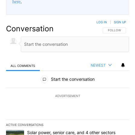
here
.
LOG IN
|
SIGN UP
Conversation
FOLLOW THIS CO
FOLLOW
NEWEST
ALL COMMENTS
All Comments
Start the conversation
ADVERTISEMENT
ACTIVE CONVERSATIONS
The following is a list of the most commented articles in the last 7
A trending article titled "Solar power, senior care, and 4 other 
Solar power, senior care, and 4 other sectors