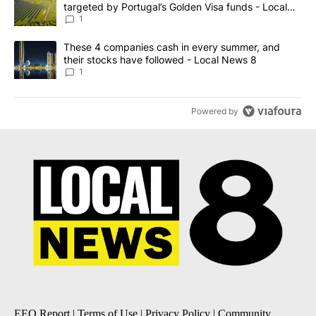
targeted by Portugal’s Golden Visa funds - Local
News 8
1
A trending article titled "These 4 companies cash in every summe
These 4 companies cash in every summer, and
their stocks have followed - Local News 8
1
Powered by
EEO Report
|
Terms of Use
|
Privacy Policy
|
Community