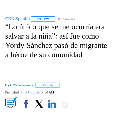
CNN-Spanish
0 Followers
FOLLOW
FOLLOW "CNN-SPANISH" TO RECEIVE NOTIFICA
“Lo único que se me ocurría era
salvar a la niña”: así fue como
Yordy Sánchez pasó de migrante
a héroe de su comunidad
By
CNN Newsource
FOLLOW
FOLLOW "" TO RECEIVE NOTIFICATIONS ABOU
Published
June 17, 2026
7:50 AM
Show More
Facebook
X
LinkedIn