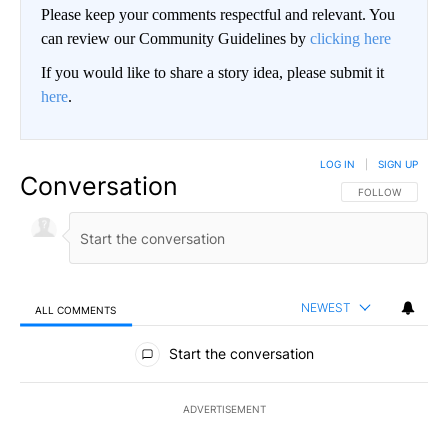
Please keep your comments respectful and relevant. You
can review our Community Guidelines by
clicking here
If you would like to share a story idea, please submit it
here
.
LOG IN
|
SIGN UP
Conversation
FOLLOW THIS CO
FOLLOW
NEWEST
ALL COMMENTS
All Comments
Start the conversation
ADVERTISEMENT