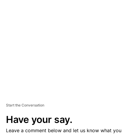
A
D
V
E
R
TI
S
E
M
E
N
T
Start the Conversation
Have your say.
Leave a comment below and let us know what you