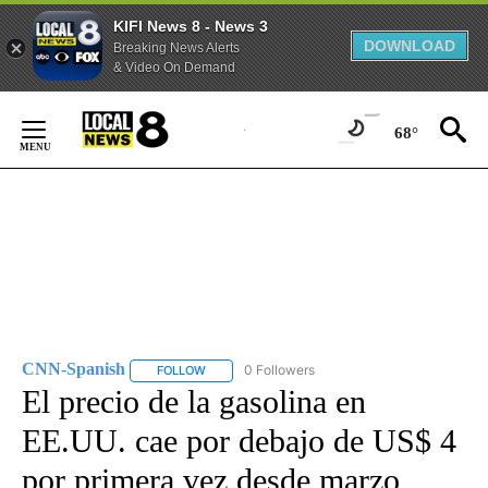
KIFI News 8 - News 3
DOWNLOAD
Breaking News Alerts
& Video On Demand
Skip
to
68°
Content
CNN-Spanish
0 Followers
FOLLOW
FOLLOW "CNN-SPANISH" TO RECEIVE NOTIFICA
El precio de la gasolina en
EE.UU. cae por debajo de US$ 4
por primera vez desde marzo