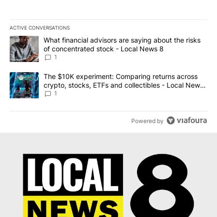
ACTIVE CONVERSATIONS
The following is a list of the most commented articles in the last 7
A trending article titled "What financial advisors are saying abo
What financial advisors are saying about the risks
of concentrated stock - Local News 8
1
A trending article titled "The $10K experiment: Comparing return
The $10K experiment: Comparing returns across
crypto, stocks, ETFs and collectibles - Local News
8
1
Powered by