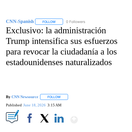
CNN-Spanish
0 Followers
FOLLOW
FOLLOW "CNN-SPANISH" TO RECEIVE NOTIFICA
Exclusivo: la administración
Trump intensifica sus esfuerzos
para revocar la ciudadanía a los
estadounidenses naturalizados
By
CNN Newsource
FOLLOW
FOLLOW "" TO RECEIVE NOTIFICATIONS ABOU
Published
June 18, 2026
3:15 AM
Show More
Facebook
X
LinkedIn