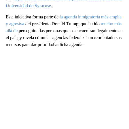
Universidad de Syracuse
.
Esta iniciativa forma parte de
la agenda inmigratoria más amplia
y agresiva
del presidente Donald Trump, que ha ido
mucho más
allá de
perseguir a las personas que se encuentran ilegalmente en
el país, y revela cómo las agencias federales han reorientado sus
recursos para dar prioridad a dicha agenda.
A
D
V
E
R
TI
S
E
M
E
N
T