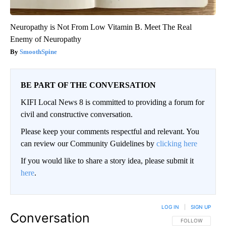
Neuropathy is Not From Low Vitamin B. Meet The Real
Enemy of Neuropathy
SmoothSpine
BE PART OF THE CONVERSATION
KIFI Local News 8 is committed to providing a forum for
civil and constructive conversation.
Please keep your comments respectful and relevant. You
can review our Community Guidelines by
clicking here
If you would like to share a story idea, please submit it
here
.
LOG IN
|
SIGN UP
Conversation
FOLLOW THIS CO
FOLLOW