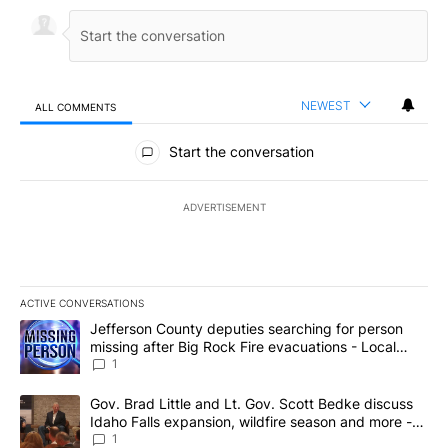
NEWEST
ALL COMMENTS
All Comments
Start the conversation
ADVERTISEMENT
ACTIVE CONVERSATIONS
The following is a list of the most commented articles in the last 7
A trending article titled "Jefferson County deputies searching fo
Jefferson County deputies searching for person
missing after Big Rock Fire evacuations - Local
News 8
1
A trending article titled "Gov. Brad Little and Lt. Gov. Scott Be
Gov. Brad Little and Lt. Gov. Scott Bedke discuss
Idaho Falls expansion, wildfire season and more -
Local News 8
1