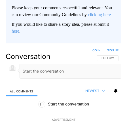
Please keep your comments respectful and relevant. You
can review our Community Guidelines by
clicking here
If you would like to share a story idea, please submit it
here
.
LOG IN
|
SIGN UP
Conversation
FOLLOW THIS CO
FOLLOW
NEWEST
ALL COMMENTS
All Comments
Start the conversation
ADVERTISEMENT