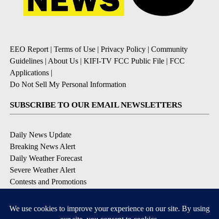
EEO Report
|
Terms of Use
|
Privacy Policy
|
Community
Guidelines
|
About Us
|
KIFI-TV FCC Public File
|
FCC
Applications
|
Do Not Sell My Personal Information
SUBSCRIBE TO OUR EMAIL NEWSLETTERS
Daily News Update
Breaking News Alert
Daily Weather Forecast
Severe Weather Alert
Contests and Promotions
DOWNLOAD OUR APPS