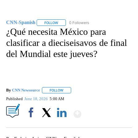
CNN-Spanish
0 Followers
FOLLOW
FOLLOW "CNN-SPANISH" TO RECEIVE NOTIFICA
¿Qué necesita México para
clasificar a dieciseisavos de final
del Mundial este jueves?
By
CNN Newsource
FOLLOW
FOLLOW "" TO RECEIVE NOTIFICATIONS ABOU
Published
June 18, 2026
5:00 AM
Show More
Facebook
X
LinkedIn