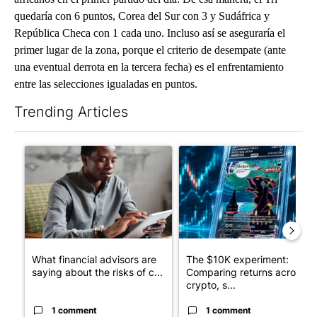
quedaría con 6 puntos, Corea del Sur con 3 y Sudáfrica y
República Checa con 1 cada uno. Incluso así se aseguraría el
primer lugar de la zona, porque el criterio de desempate (ante
una eventual derrota en la tercera fecha) es el enfrentamiento
entre las selecciones igualadas en puntos.
Trending Articles
The following is a list of the most commented articles in the last 7
A trending article titled "What financial advisors are saying a
A trending article titled "Th
What financial advisors are
The $10K experiment:
saying about the risks of c...
Comparing returns across
crypto, s...
1 comment
1 comment