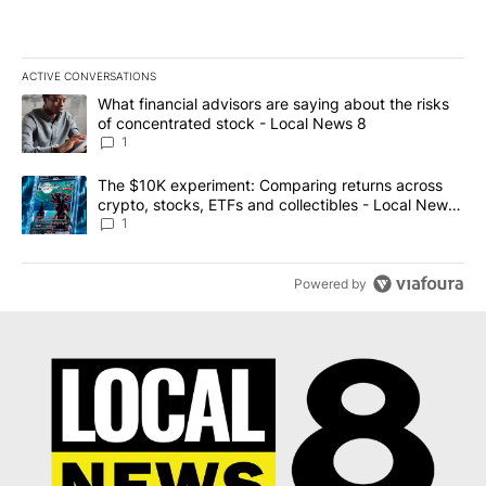
ACTIVE CONVERSATIONS
The following is a list of the most commented articles in the last 7
A trending article titled "What financial advisors are saying abo
What financial advisors are saying about the risks
of concentrated stock - Local News 8
1
A trending article titled "The $10K experiment: Comparing return
The $10K experiment: Comparing returns across
crypto, stocks, ETFs and collectibles - Local News
8
1
Powered by