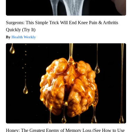
Surgeons: This Simple Trick Will End Knee Pain & Arthritis
Quickly (Try It)
Health Weekly
Honey: The Greatest Enemy of Memory Loss (See How to Use