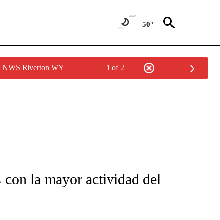
50°
by NWS Riverton WY
1 of 2
FICATIONS ABOUT NEW PAGES ON "CNN-SPANISH".
 con la mayor actividad del