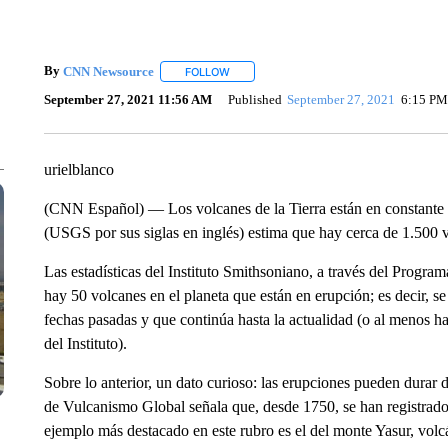
By
CNN Newsource
FOLLOW
FOLLOW "" TO RECEIVE NOTIFICATIONS 
September 27, 2021 11:56 AM
Published
September 27, 2021
6:15 PM
urielblanco
(CNN Español) — Los volcanes de la Tierra están en constante 
(USGS por sus siglas en inglés) estima que hay cerca de 1.500 
Las estadísticas del Instituto Smithsoniano, a través del Prog
hay 50 volcanes en el planeta que están en erupción; es decir, 
fechas pasadas y que continúa hasta la actualidad (o al menos ha
del Instituto).
Sobre lo anterior, un dato curioso: las erupciones pueden durar 
de Vulcanismo Global señala que, desde 1750, se han registrad
ejemplo más destacado en este rubro es el del monte Yasur, vol